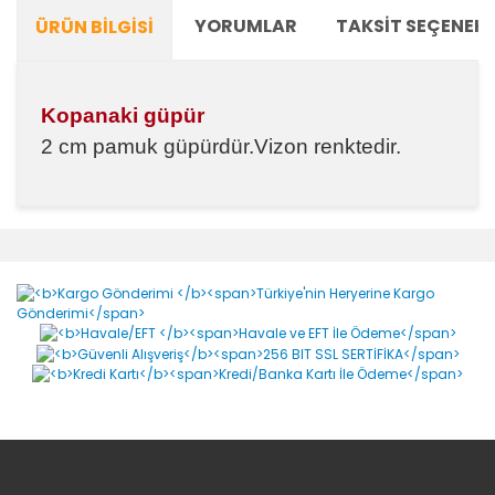
YORUMLAR
TAKSIT SEÇENEKL
ÜRÜN BILGISI
Kopanaki güpür
2 cm pamuk güpürdür.Vizon renktedir.
Bu ürünün fiyat bilgisi, resim, ürün açıklamalarında ve
diğer konularda yetersiz gördüğünüz noktaları öneri
Bu ürüne ilk yorumu siz yapın!
formunu kullanarak tarafımıza iletebilirsiniz.
Görüş ve önerileriniz için teşekkür ederiz.
Yorum Yaz
Ürün resmi kalitesiz, bozuk veya görüntülenemiyor.
Ürün açıklamasında eksik bilgiler bulunuyor.
Ürün bilgilerinde hatalar bulunuyor.
Ürün fiyatı diğer sitelerden daha pahalı.
Bu ürüne benzer farklı alternatifler olmalı.