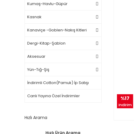
Kumaş-Havlu-Güpür
Kasnak
Kanaviçe -Goblen-Nakış Kitleri
Dergi-Kitap-Şablon
Aksesuar
Yün-Tığ-Şiş
İndirimli Cotton(Pamuk) İp Satışı
Canlı Yayına Özel İndirimler
%17
indirim
Hızlı Arama
Hızlı Ürün Arama