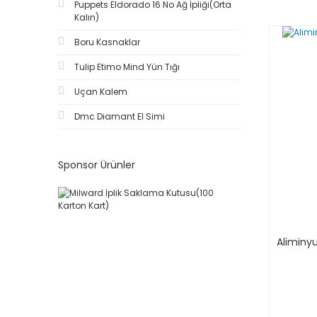
Puppets Eldorado 16 No Ağ İpliği(Orta
Kalın)
Boru Kasnaklar
Tulip Etimo Mind Yün Tığı
Uçan Kalem
Dmc Diamant El Simi
Sponsor Ürünler
Aliminy