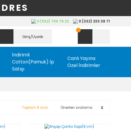
ADRES
0 (552) 756 78 22
0 (332) 233 38 71
Giriş/Üyelik
İndirimli
Canlı Yayına
Cotton(Pamuk) İp
Özel İndirimler
Satışı
Toplam 8 ürün