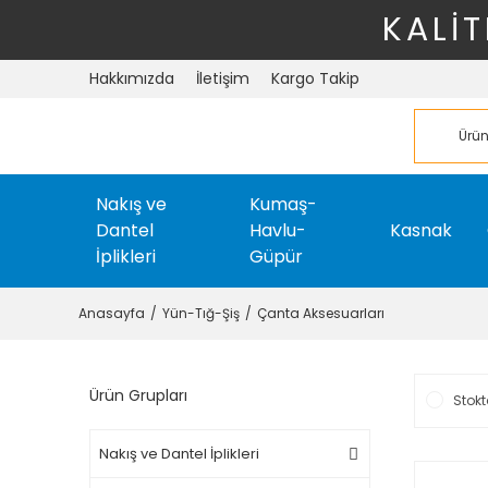
KALİT
Hakkımızda
İletişim
Kargo Takip
Nakış ve
Kumaş-
Dantel
Havlu-
Kasnak
İplikleri
Güpür
Anasayfa
Yün-Tığ-Şiş
Çanta Aksesuarları
Ürün Grupları
Stokt
Nakış ve Dantel İplikleri