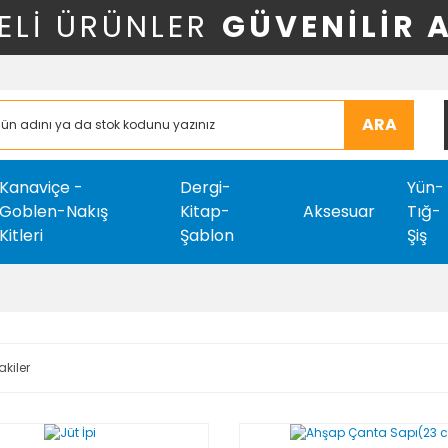
ELİ ÜRÜNLER
GÜVENİLİR 
ARA
Kanaviçe -
Dergi-
Yün-
Goblen-Nakış
Kitap-
Aksesuar
Tığ-
Kitleri
Şablon
Şiş
akiler