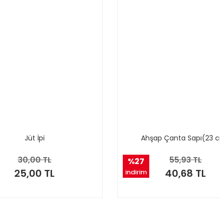
Jüt İpi
Ahşap Çanta Sapı(23 
30,00 TL
55,93 TL
%27
25,00 TL
40,68 TL
indirim