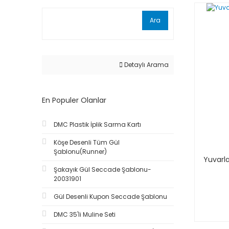
Ara
Detaylı Arama
En Populer Olanlar
DMC Plastik İplik Sarma Kartı
Köşe Desenli Tüm Gül
Şablonu(Runner)
Yuvarla
Şakayık Gül Seccade Şablonu-
20031901
Gül Desenli Kupon Seccade Şablonu
DMC 35'li Muline Seti