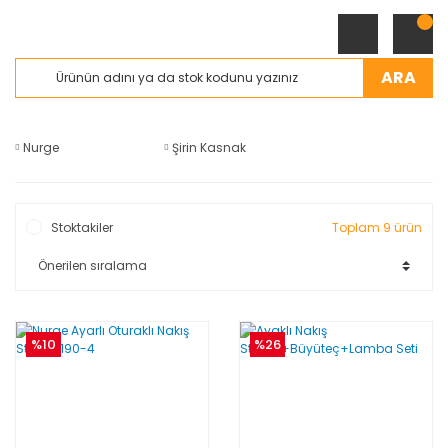
ARA
Nurge
Şirin Kasnak
Stoktakiler
Toplam 9 ürün
%10
%26