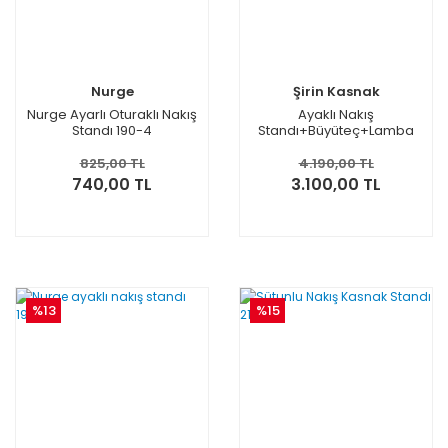
Nurge
Şirin Kasnak
Nurge Ayarlı Oturaklı Nakış
Ayaklı Nakış
Standı 190-4
Standı+Büyüteç+Lamba
Seti
825,00 TL
4.190,00 TL
740,00 TL
3.100,00 TL
%13
%15