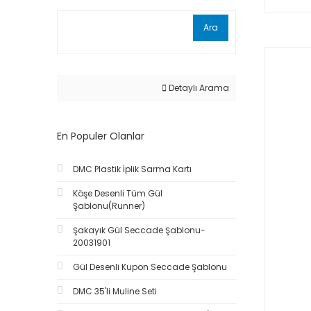
Ara
Detaylı Arama
En Populer Olanlar
DMC Plastik İplik Sarma Kartı
Köşe Desenli Tüm Gül
Şablonu(Runner)
Şakayık Gül Seccade Şablonu-
20031901
Gül Desenli Kupon Seccade Şablonu
DMC 35'li Muline Seti