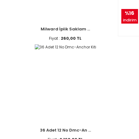
%16
indirim
Milward İplik Saklam ...
Fiyat :
260,00 TL
36 Adet 12 No Dmc-An ...