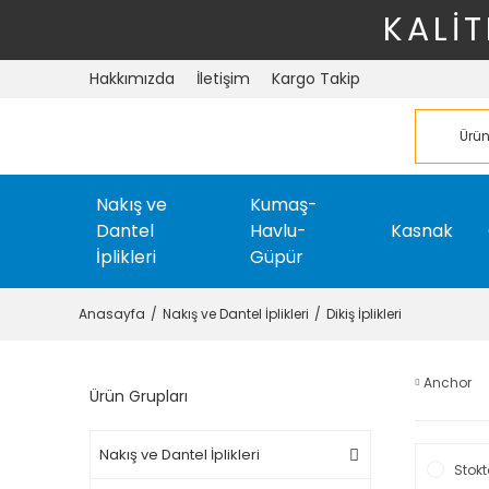
KALİT
Hakkımızda
İletişim
Kargo Takip
Nakış ve
Kumaş-
Dantel
Havlu-
Kasnak
İplikleri
Güpür
Anasayfa
Nakış ve Dantel İplikleri
Dikiş İplikleri
Anchor
Ürün Grupları
Nakış ve Dantel İplikleri
Stokt