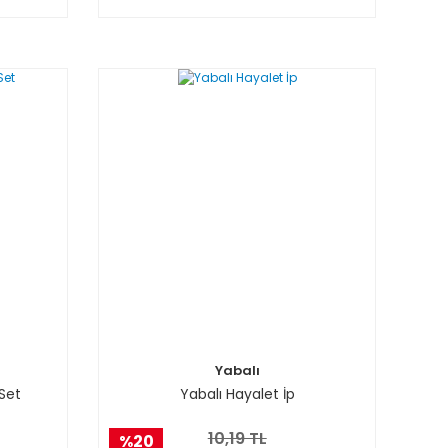
Yabalı
Set
Yabalı Hayalet İp
10,19 TL
%20