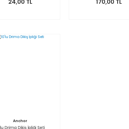
24,00 TL
170,00 TL
Anchor
'lu Drima Dikiş İpliği Seti