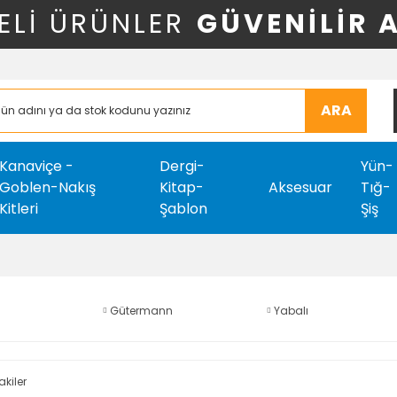
ELİ ÜRÜNLER
GÜVENİLİR 
ARA
Kanaviçe -
Dergi-
Yün-
Goblen-Nakış
Kitap-
Aksesuar
Tığ-
Kitleri
Şablon
Şiş
Gütermann
Yabalı
akiler