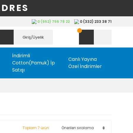
ADRES
0 (552) 756 78 22
0 (332) 233 38 71
Giriş/Üyelik
İndirimli
Canlı Yayına
Cotton(Pamuk) İp
Özel İndirimler
Satışı
Toplam 7 ürün