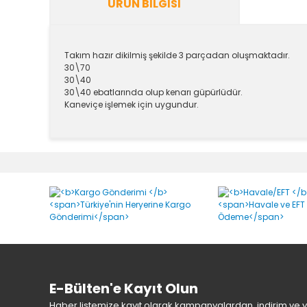
ÜRÜN BILGISI
Takım hazır dikilmiş şekilde 3 parçadan oluşmaktadır.
30\70
30\40
30\40 ebatlarında olup kenarı güpürlüdür.
Kaneviçe işlemek için uygundur.
Bu ürünün fiyat bilgisi, resim, ürün açıklamalarında v
Görüş ve önerileriniz için teşekkür ederiz.
Ürün resmi kalitesiz, bozuk veya görüntülenemiyor.
Ürün açıklamasında eksik bilgiler bulunuyor.
Ürün bilgilerinde hatalar bulunuyor.
Ürün fiyatı diğer sitelerden daha pahalı.
Bu ürüne benzer farklı alternatifler olmalı.
E-Bülten'e Kayıt Olun
Haber listemize kayıt olarak kampanyalardan, indirim ve yen