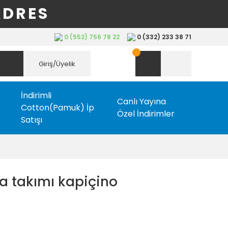
ADRES
0 (552) 756 78 22
0 (332) 233 38 71
Giriş/Üyelik
İndirimli
Canlı Yayına
Cotton(Pamuk) İp
Özel İndirimler
Satışı
a takımı kapiçino