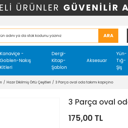
ELİ ÜRÜNLER
GÜVENİLİR 
ARA
Kanaviçe -
Dergi-
Yün-
Goblen-Nakış
Kitap-
Aksesuar
Tığ-
Kitleri
Şablon
Şiş
rı
Hazır Dikilmiş Örtü Çeşitleri
3 Parça oval oda takımı kapiçino
3 Parça oval od
175,00 TL