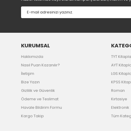
KURUMSAL
KATEGO
Hakkımızda
TYT Kitapla
Nasıl Puan Kazanılır?
AYT Kitapla
İletişim
LGS Kitapla
Bize Yazın
KPSS Kitap
Gizlilik ve Güvenlik
Roman
Ödeme ve Teslimat
Kırtasiye
Havale Bildirim Formu
Elektronik
Kargo Takip
Tüm Katego