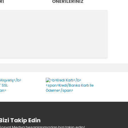
RI
ÖNERILERINIZ
k tarafımıza iletebilirsiniz.
Bizi Takip Edin
Sosyal Medya hesaplarımızdan bizi takip edin!