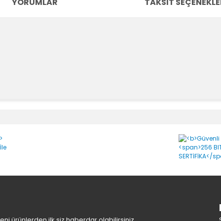
YORUMLAR
TAKSIT SEÇENEKLE
e diğer konularda yetersiz gördüğünüz noktaları öneri formunu kullanara
Bu ürüne ilk yorumu siz yapın!
Yorum Yaz
i ürünlerden ilk siz haberdar olabilirsiniz.