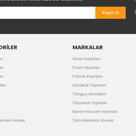
Kayıt Ol
Gönder
RİLER
MARKALAR
rı
Sınav Yayınları
rı
Puan Yayınları
rı
Palme Yayınları
ları
Karakök Yayınları
Tonguç Akademi
Okyanus Yayınları
Benim Hocam Yayınları
rileri İncele
Tüm Markaları İncele