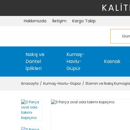
KALİT
Hakkımızda
İletişim
Kargo Takip
Nakış ve
Kumaş-
Dantel
Havlu-
Kasnak
İplikleri
Güpür
Anasayfa
Kumaş-Havlu-Güpür
Etamin ve Nakış Kumaşla