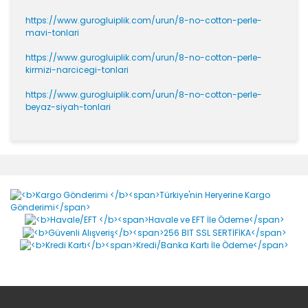
https://www.gurogluiplik.com/urun/8-no-cotton-perle-
mavi-tonlari
https://www.gurogluiplik.com/urun/8-no-cotton-perle-
kirmizi-narcicegi-tonlari
https://www.gurogluiplik.com/urun/8-no-cotton-perle-
beyaz-siyah-tonlari
Bu ürünün fiyat bilgisi, resim, ürün açıklamalarında ve
diğer konularda yetersiz gördüğünüz noktaları öneri
Bu ürüne ilk yorumu siz yapın!
formunu kullanarak tarafımıza iletebilirsiniz.
Görüş ve önerileriniz için teşekkür ederiz.
Yorum Yaz
Ürün resmi kalitesiz, bozuk veya görüntülenemiyor.
Ürün açıklamasında eksik bilgiler bulunuyor.
Ürün bilgilerinde hatalar bulunuyor.
Ürün fiyatı diğer sitelerden daha pahalı.
Bu ürüne benzer farklı alternatifler olmalı.