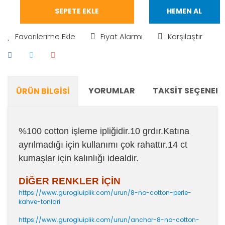
SEPETE EKLE
HEMEN AL
Fiyat Alarmı
Karşılaştır
YORUMLAR
TAKSIT SEÇENEKL
ÜRÜN BILGISI
%100 cotton işleme ipliğidir.10 grdır.Katına
ayrılmadığı için kullanımı çok rahattır.14 ct
kumaşlar için kalınlığı idealdir.
DİĞER RENKLER İÇİN
https://www.gurogluiplik.com/urun/8-no-cotton-perle-
kahve-tonlari
https://www.gurogluiplik.com/urun/anchor-8-no-cotton-