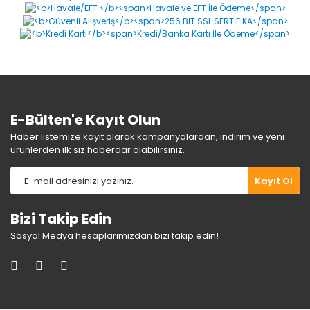
Ürün resmi kalitesiz, bozuk veya görüntülenemiyor.
Ürün açıklamasında eksik bilgiler bulunuyor.
Ürün bilgilerinde hatalar bulunuyor.
Ürün fiyatı diğer sitelerden daha pahalı.
Bu ürüne benzer farklı alternatifler olmalı.
E-Bülten'e Kayıt Olun
Haber listemize kayıt olarak kampanyalardan, indirim ve yeni
ürünlerden ilk siz haberdar olabilirsiniz.
Gönder
Kayıt Ol
Bizi Takip Edin
Sosyal Medya hesaplarımızdan bizi takip edin!