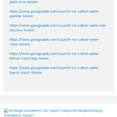
perle-mor-tonlari
https://www.gurogluiplik.com/urun/8-no-cotton-perle-
pembe-tonlari
https://www.gurogluiplik.com/urun/8-no-cotton-perle-sari-
turuncu-tonlari
https://www.gurogluiplik.com/urun/8-no-cotton-perle-
mavi-tonlari
https://www.gurogluiplik.com/urun/8-no-cotton-perle-
kirmizi-narcicegi-tonlari
https://www.gurogluiplik.com/urun/8-no-cotton-perle-
beyaz-siyah-tonlari
Bu ürünün fiyat bilgisi, resim, ürün açıklamalarında ve
diğer konularda yetersiz gördüğünüz noktaları öneri
Bu ürüne ilk yorumu siz yapın!
formunu kullanarak tarafımıza iletebilirsiniz.
Görüş ve önerileriniz için teşekkür ederiz.
Yorum Yaz