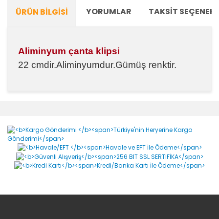
YORUMLAR
TAKSIT SEÇENEKL
ÜRÜN BILGISI
Aliminyum çanta klipsi
22 cmdir.Aliminyumdur.Gümüş renktir.
Bu ürünün fiyat bilgisi, resim, ürün açıklamalarında ve
diğer konularda yetersiz gördüğünüz noktaları öneri
Bu ürüne ilk yorumu siz yapın!
formunu kullanarak tarafımıza iletebilirsiniz.
Görüş ve önerileriniz için teşekkür ederiz.
Yorum Yaz
Ürün resmi kalitesiz, bozuk veya görüntülenemiyor.
Ürün açıklamasında eksik bilgiler bulunuyor.
Ürün bilgilerinde hatalar bulunuyor.
Ürün fiyatı diğer sitelerden daha pahalı.
Bu ürüne benzer farklı alternatifler olmalı.