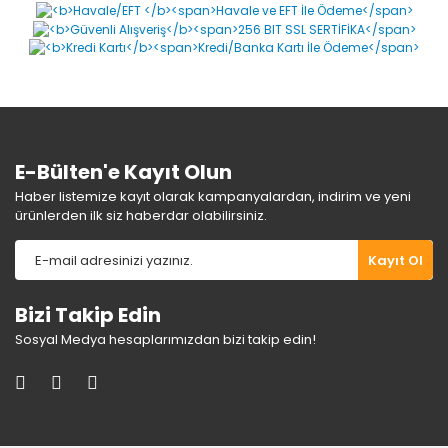
Ürün resmi kalitesiz, bozuk veya görüntülenemiyor.
Ürün açıklamasında eksik bilgiler bulunuyor.
Ürün bilgilerinde hatalar bulunuyor.
Ürün fiyatı diğer sitelerden daha pahalı.
Bu ürüne benzer farklı alternatifler olmalı.
E-Bülten'e Kayıt Olun
Haber listemize kayıt olarak kampanyalardan, indirim ve yeni
ürünlerden ilk siz haberdar olabilirsiniz.
Gönder
Kayıt Ol
Bizi Takip Edin
Sosyal Medya hesaplarımızdan bizi takip edin!