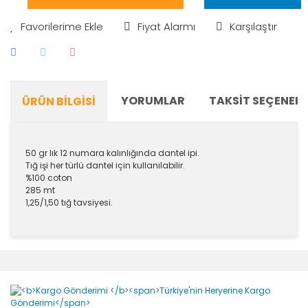
Fiyat Alarmı
Karşılaştır
YORUMLAR
TAKSIT SEÇENEKL
ÜRÜN BILGISI
50 gr lık 12 numara kalınlığında dantel ipi.
Tığ işi her türlü dantel için kullanılabilir.
%100 coton
285 mt
1,25/1,50 tığ tavsiyesi.
Bu ürünün fiyat bilgisi, resim, ürün açıklamalarında ve
diğer konularda yetersiz gördüğünüz noktaları öneri
Bu ürüne ilk yorumu siz yapın!
formunu kullanarak tarafımıza iletebilirsiniz.
Görüş ve önerileriniz için teşekkür ederiz.
Yorum Yaz