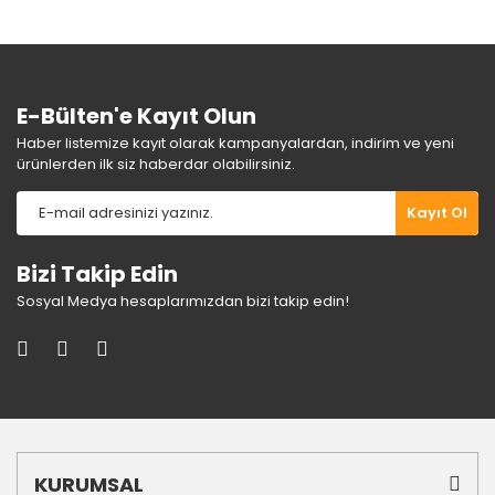
Ürün fiyatı diğer sitelerden daha pahalı.
Bu ürüne benzer farklı alternatifler olmalı.
E-Bülten'e Kayıt Olun
Haber listemize kayıt olarak kampanyalardan, indirim ve yeni
ürünlerden ilk siz haberdar olabilirsiniz.
Gönder
Kayıt Ol
Bizi Takip Edin
Sosyal Medya hesaplarımızdan bizi takip edin!
KURUMSAL