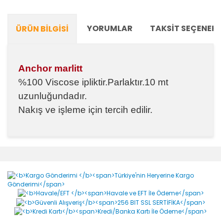
YORUMLAR
TAKSIT SEÇENEKL
ÜRÜN BILGISI
Anchor marlitt
%100 Viscose ipliktir.Parlaktır.10 mt
uzunluğundadır.
Nakış ve işleme için tercih edilir.
Bu ürünün fiyat bilgisi, resim, ürün açıklamalarında ve
diğer konularda yetersiz gördüğünüz noktaları öneri
Bu ürüne ilk yorumu siz yapın!
formunu kullanarak tarafımıza iletebilirsiniz.
Görüş ve önerileriniz için teşekkür ederiz.
Yorum Yaz
Ürün resmi kalitesiz, bozuk veya görüntülenemiyor.
Ürün açıklamasında eksik bilgiler bulunuyor.
Ürün bilgilerinde hatalar bulunuyor.