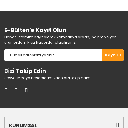
Ürün fiyatı diğer sitelerden daha pahalı.
Bu ürüne benzer farklı alternatifler olmalı.
E-Bülten'e Kayıt Olun
Haber listemize kayıt olarak kampanyalardan, indirim ve yeni
ürünlerden ilk siz haberdar olabilirsiniz.
Gönder
Kayıt Ol
Bizi Takip Edin
Sosyal Medya hesaplarımızdan bizi takip edin!
KURUMSAL