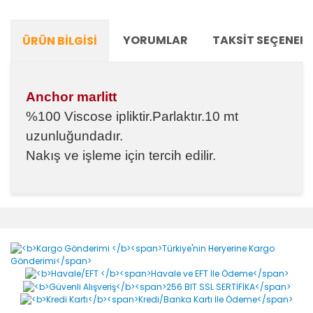
YORUMLAR
TAKSIT SEÇENEKL
ÜRÜN BILGISI
Anchor marlitt
%100 Viscose ipliktir.Parlaktır.10 mt
uzunluğundadır.
Nakış ve işleme için tercih edilir.
Bu ürünün fiyat bilgisi, resim, ürün açıklamalarında ve
diğer konularda yetersiz gördüğünüz noktaları öneri
Bu ürüne ilk yorumu siz yapın!
formunu kullanarak tarafımıza iletebilirsiniz.
Görüş ve önerileriniz için teşekkür ederiz.
Yorum Yaz
Ürün resmi kalitesiz, bozuk veya görüntülenemiyor.
Ürün açıklamasında eksik bilgiler bulunuyor.
Ürün bilgilerinde hatalar bulunuyor.