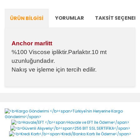
YORUMLAR
TAKSIT SEÇENEKL
ÜRÜN BILGISI
Anchor marlitt
%100 Viscose ipliktir.Parlaktır.10 mt
uzunluğundadır.
Nakış ve işleme için tercih edilir.
Bu ürünün fiyat bilgisi, resim, ürün açıklamalarında ve
diğer konularda yetersiz gördüğünüz noktaları öneri
Bu ürüne ilk yorumu siz yapın!
formunu kullanarak tarafımıza iletebilirsiniz.
Görüş ve önerileriniz için teşekkür ederiz.
Yorum Yaz
Ürün resmi kalitesiz, bozuk veya görüntülenemiyor.
Ürün açıklamasında eksik bilgiler bulunuyor.
Ürün bilgilerinde hatalar bulunuyor.