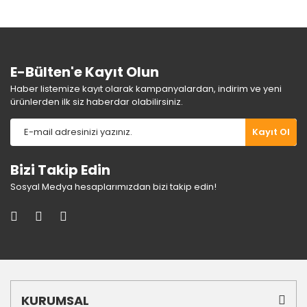
Ürün fiyatı diğer sitelerden daha pahalı.
Bu ürüne benzer farklı alternatifler olmalı.
E-Bülten'e Kayıt Olun
Haber listemize kayıt olarak kampanyalardan, indirim ve yeni
ürünlerden ilk siz haberdar olabilirsiniz.
Gönder
Kayıt Ol
Bizi Takip Edin
Sosyal Medya hesaplarımızdan bizi takip edin!
KURUMSAL