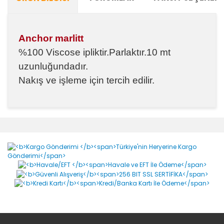
Anchor marlitt
%100 Viscose ipliktir.Parlaktır.10 mt
uzunluğundadır.
Nakış ve işleme için tercih edilir.
Bu ürünün fiyat bilgisi, resim, ürün açıklamalarında ve
diğer konularda yetersiz gördüğünüz noktaları öneri
Bu ürüne ilk yorumu siz yapın!
formunu kullanarak tarafımıza iletebilirsiniz.
Görüş ve önerileriniz için teşekkür ederiz.
Yorum Yaz
Ürün resmi kalitesiz, bozuk veya görüntülenemiyor.
Ürün açıklamasında eksik bilgiler bulunuyor.
Ürün bilgilerinde hatalar bulunuyor.
Ürün fiyatı diğer sitelerden daha pahalı.
Bu ürüne benzer farklı alternatifler olmalı.