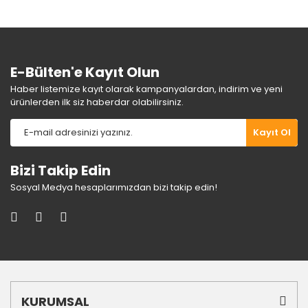
Ürün fiyatı diğer sitelerden daha pahalı.
Bu ürüne benzer farklı alternatifler olmalı.
E-Bülten'e Kayıt Olun
Haber listemize kayıt olarak kampanyalardan, indirim ve yeni
ürünlerden ilk siz haberdar olabilirsiniz.
Gönder
Kayıt Ol
Bizi Takip Edin
Sosyal Medya hesaplarımızdan bizi takip edin!
KURUMSAL