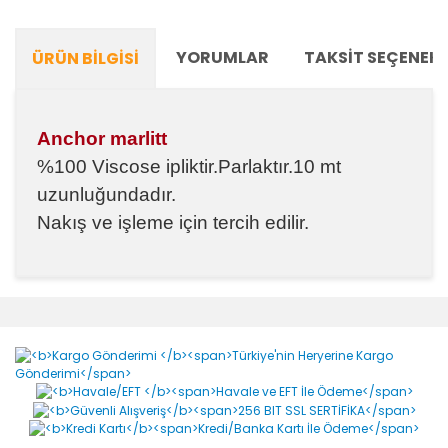
YORUMLAR
TAKSIT SEÇENEKL
ÜRÜN BILGISI
Anchor marlitt
%100 Viscose ipliktir.Parlaktır.10 mt
uzunluğundadır.
Nakış ve işleme için tercih edilir.
Bu ürünün fiyat bilgisi, resim, ürün açıklamalarında ve
diğer konularda yetersiz gördüğünüz noktaları öneri
Bu ürüne ilk yorumu siz yapın!
formunu kullanarak tarafımıza iletebilirsiniz.
Görüş ve önerileriniz için teşekkür ederiz.
Yorum Yaz
Ürün resmi kalitesiz, bozuk veya görüntülenemiyor.
Ürün açıklamasında eksik bilgiler bulunuyor.
Ürün bilgilerinde hatalar bulunuyor.