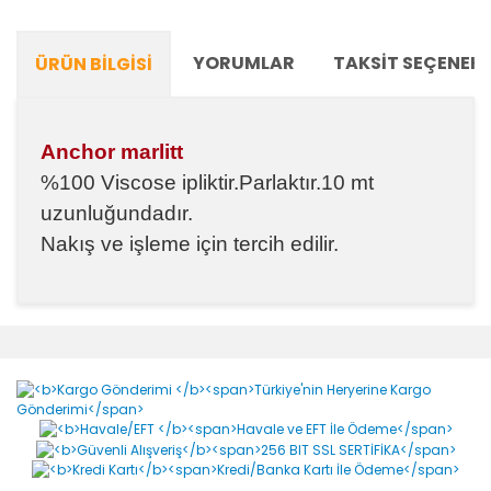
YORUMLAR
TAKSIT SEÇENEKL
ÜRÜN BILGISI
Anchor marlitt
%100 Viscose ipliktir.Parlaktır.10 mt
uzunluğundadır.
Nakış ve işleme için tercih edilir.
Bu ürünün fiyat bilgisi, resim, ürün açıklamalarında ve
diğer konularda yetersiz gördüğünüz noktaları öneri
Bu ürüne ilk yorumu siz yapın!
formunu kullanarak tarafımıza iletebilirsiniz.
Görüş ve önerileriniz için teşekkür ederiz.
Yorum Yaz
Ürün resmi kalitesiz, bozuk veya görüntülenemiyor.
Ürün açıklamasında eksik bilgiler bulunuyor.
Ürün bilgilerinde hatalar bulunuyor.