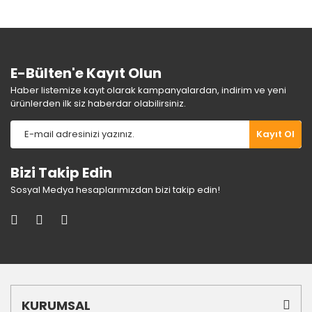
Ürün fiyatı diğer sitelerden daha pahalı.
Bu ürüne benzer farklı alternatifler olmalı.
E-Bülten'e Kayıt Olun
Haber listemize kayıt olarak kampanyalardan, indirim ve yeni
ürünlerden ilk siz haberdar olabilirsiniz.
Gönder
Kayıt Ol
Bizi Takip Edin
Sosyal Medya hesaplarımızdan bizi takip edin!
KURUMSAL