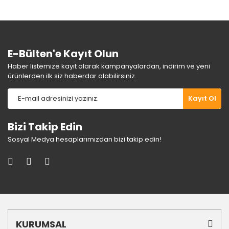
Ürün fiyatı diğer sitelerden daha pahalı.
Bu ürüne benzer farklı alternatifler olmalı.
E-Bülten'e Kayıt Olun
Haber listemize kayıt olarak kampanyalardan, indirim ve yeni
ürünlerden ilk siz haberdar olabilirsiniz.
Gönder
Kayıt Ol
Bizi Takip Edin
Sosyal Medya hesaplarımızdan bizi takip edin!
KURUMSAL