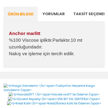
YORUMLAR
TAKSIT SEÇENEKL
ÜRÜN BILGISI
Anchor marlitt
%100 Viscose ipliktir.Parlaktır.10 mt
uzunluğundadır.
Nakış ve işleme için tercih edilir.
Bu ürünün fiyat bilgisi, resim, ürün açıklamalarında ve
diğer konularda yetersiz gördüğünüz noktaları öneri
Bu ürüne ilk yorumu siz yapın!
formunu kullanarak tarafımıza iletebilirsiniz.
Görüş ve önerileriniz için teşekkür ederiz.
Yorum Yaz
Ürün resmi kalitesiz, bozuk veya görüntülenemiyor.
Ürün açıklamasında eksik bilgiler bulunuyor.
Ürün bilgilerinde hatalar bulunuyor.