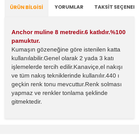
YORUMLAR
TAKSIT SEÇENEKL
ÜRÜN BILGISI
Anchor muline 8 metredir.6 katlıdır.%100
pamuktur.
Kumaşın gözeneğine göre istenilen katta
kullanılabilir.Genel olarak 2 yada 3 katı
işlemelerde tercih edilir.Kanaviçe,el nakışı
ve tüm nakış tekniklerinde kullanılır.440 ı
geçkin renk tonu mevcuttur.Renk solması
yapmaz ve renkler tonlama şeklinde
gitmektedir.
Bu ürünün fiyat bilgisi, resim, ürün açıklamalarında ve
diğer konularda yetersiz gördüğünüz noktaları öneri
Bu ürüne ilk yorumu siz yapın!
formunu kullanarak tarafımıza iletebilirsiniz.
Görüş ve önerileriniz için teşekkür ederiz.