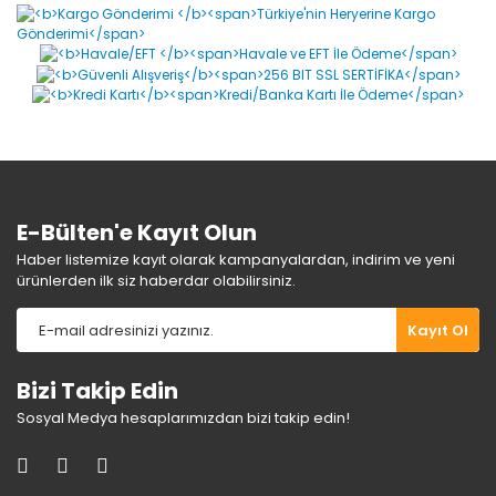
Yorum Yaz
Ürün resmi kalitesiz, bozuk veya görüntülenemiyor.
Ürün açıklamasında eksik bilgiler bulunuyor.
Ürün bilgilerinde hatalar bulunuyor.
Ürün fiyatı diğer sitelerden daha pahalı.
Bu ürüne benzer farklı alternatifler olmalı.
E-Bülten'e Kayıt Olun
Haber listemize kayıt olarak kampanyalardan, indirim ve yeni
ürünlerden ilk siz haberdar olabilirsiniz.
Gönder
Kayıt Ol
Bizi Takip Edin
Sosyal Medya hesaplarımızdan bizi takip edin!