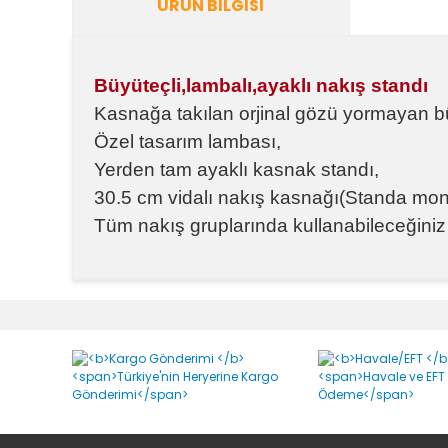
ÜRÜN BILGISI
Büyüteçli,lambalı,ayaklı nakış standı
Kasnağa takılan orjinal gözü yormayan b
Özel tasarım lambası,
Yerden tam ayaklı kasnak standı,
30.5 cm vidalı nakış kasnağı(Standa monte
Tüm nakış gruplarında kullanabileceğiniz 
Bu ürünün fiyat bilgisi, resim, ürün açıklamalarında v
Görüş ve önerileriniz için teşekkür ederiz.
Ürün resmi kalitesiz, bozuk veya görüntülenemiyor.
Ürün açıklamasında eksik bilgiler bulunuyor.
Ürün bilgilerinde hatalar bulunuyor.
Ürün fiyatı diğer sitelerden daha pahalı.