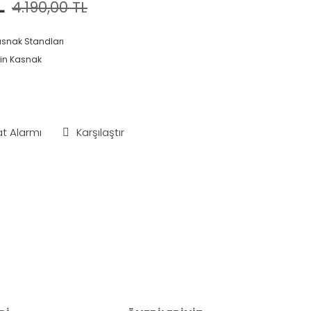
L
4.190,00 TL
snak Standları
rin Kasnak
at Alarmı
Karşılaştır