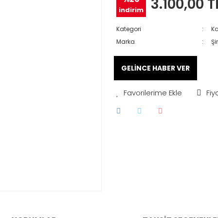
3.100,00 T
indirim
Kategori
Ka
Marka
Şi
GELİNCE HABER VER
Fiy