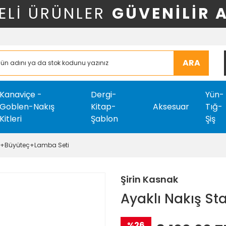
ELİ ÜRÜNLER
GÜVENİLİR 
ARA
Kanaviçe -
Dergi-
Yün-
Goblen-Nakış
Kitap-
Aksesuar
Tığ-
Kitleri
Şablon
Şiş
dı+Büyüteç+Lamba Seti
Şirin Kasnak
Ayaklı Nakış S
%26