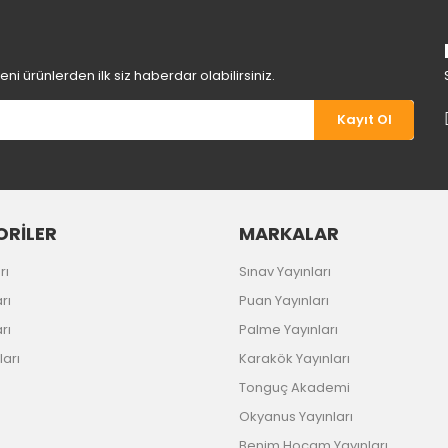
i ürünlerden ilk siz haberdar olabilirsiniz.
Kayıt Ol
Gönder
RİLER
MARKALAR
rı
Sınav Yayınları
rı
Puan Yayınları
rı
Palme Yayınları
ları
Karakök Yayınları
Tonguç Akademi
Okyanus Yayınları
Benim Hocam Yayınları