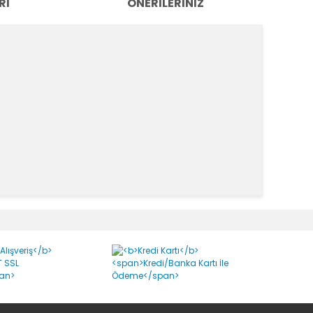
RI
ÖNERILERINIZ
k tarafımıza iletebilirsiniz.