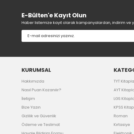
Bu ürüne benzer farklı alternatifler olmalı.
E-Bülten'e Kayıt Olun
Haber listemize kayıt olarak kampanyalardan, indirim ve yen
KURUMSAL
KATEGO
Hakkımızda
TYT Kitapla
Nasıl Puan Kazanılır?
AYT Kitapla
İletişim
LGS Kitapla
Bize Yazın
KPSS Kitap
Gizlilik ve Güvenlik
Roman
Ödeme ve Teslimat
Kırtasiye
Havale Bildirim Formu
Elektronik