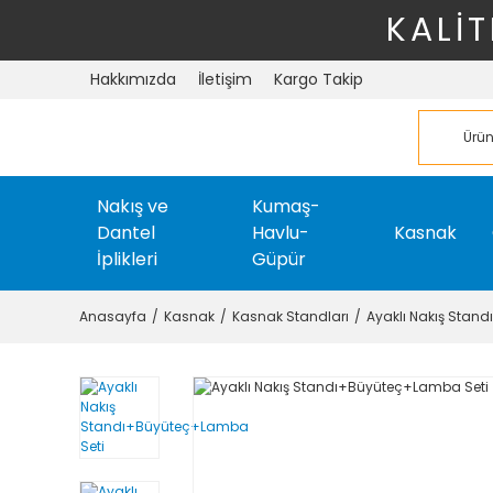
KALİT
Hakkımızda
İletişim
Kargo Takip
Nakış ve
Kumaş-
Dantel
Havlu-
Kasnak
İplikleri
Güpür
Anasayfa
Kasnak
Kasnak Standları
Ayaklı Nakış Stan