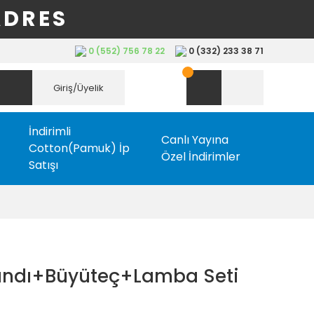
ADRES
0 (552) 756 78 22
0 (332) 233 38 71
Giriş/Üyelik
İndirimli
Canlı Yayına
Cotton(Pamuk) İp
Özel İndirimler
Satışı
tandı+Büyüteç+Lamba Seti