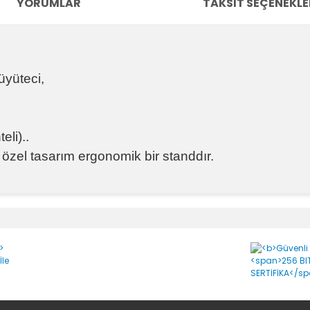
YORUMLAR
TAKSIT SEÇENEKLE
üyüteci,
li)..
özel tasarım ergonomik bir standdır.
e diğer konularda yetersiz gördüğünüz noktaları öneri formunu kullanara
Bu ürüne ilk yorumu siz yapın!
Yorum Yaz