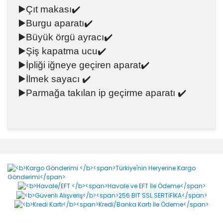
▶️
Çıt makası✔️
▶️
Burgu aparatı✔️
▶️
Büyük örgü ayracı✔️
▶️
Şiş kapatma ucu✔️
▶️
İpliği iğneye geçiren aparat✔️
▶️
İlmek sayacı ✔️
▶️Parmağa takılan ip
geçirme aparatı ✔️
Bu ürünün fiyat bilgisi, resim, ürün açıklamalarında ve
diğer konularda yetersiz gördüğünüz noktaları öneri
Bu ürüne ilk yorumu siz yapın!
formunu kullanarak tarafımıza iletebilirsiniz.
Görüş ve önerileriniz için teşekkür ederiz.
Yorum Yaz
Ürün resmi kalitesiz, bozuk veya görüntülenemiyor.
Ürün açıklamasında eksik bilgiler bulunuyor.
Ürün bilgilerinde hatalar bulunuyor.