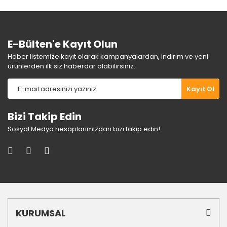
Ürün fiyatı diğer sitelerden daha pahalı.
Bu ürüne benzer farklı alternatifler olmalı.
E-Bülten'e Kayıt Olun
Haber listemize kayıt olarak kampanyalardan, indirim ve yeni
ürünlerden ilk siz haberdar olabilirsiniz.
Gönder
Kayıt Ol
Bizi Takip Edin
Sosyal Medya hesaplarımızdan bizi takip edin!
KURUMSAL