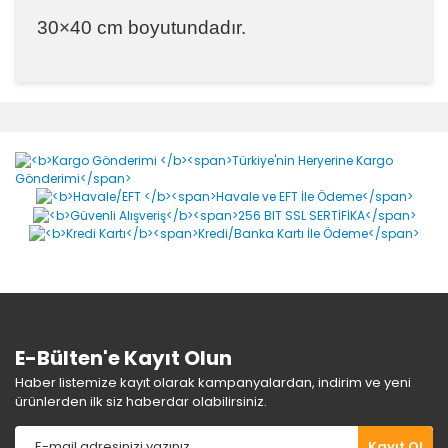
30
×
40 cm boyutundadır.
Bu ürünün fiyat bilgisi, resim, ürün açıklamalarında ve
diğer konularda yetersiz gördüğünüz noktaları öneri
Bu ürüne ilk yorumu siz yapın!
formunu kullanarak tarafımıza iletebilirsiniz.
Görüş ve önerileriniz için teşekkür ederiz.
Yorum Yaz
Ürün resmi kalitesiz, bozuk veya görüntülenemiyor.
Ürün açıklamasında eksik bilgiler bulunuyor.
Ürün bilgilerinde hatalar bulunuyor.
Ürün fiyatı diğer sitelerden daha pahalı.
Bu ürüne benzer farklı alternatifler olmalı.
E-Bülten'e Kayıt Olun
Haber listemize kayıt olarak kampanyalardan, indirim ve yeni
ürünlerden ilk siz haberdar olabilirsiniz.
Gönder
Kayıt Ol