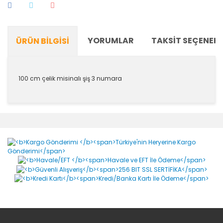
YORUMLAR
TAKSIT SEÇENEKL
ÜRÜN BILGISI
100 cm çelik misinalı şiş 3 numara
Bu ürünün fiyat bilgisi, resim, ürün açıklamalarında ve
diğer konularda yetersiz gördüğünüz noktaları öneri
Bu ürüne ilk yorumu siz yapın!
formunu kullanarak tarafımıza iletebilirsiniz.
Görüş ve önerileriniz için teşekkür ederiz.
Yorum Yaz
Ürün resmi kalitesiz, bozuk veya görüntülenemiyor.
Ürün açıklamasında eksik bilgiler bulunuyor.
Ürün bilgilerinde hatalar bulunuyor.
Ürün fiyatı diğer sitelerden daha pahalı.
Bu ürüne benzer farklı alternatifler olmalı.