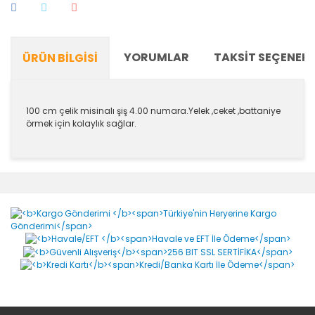
YORUMLAR
TAKSIT SEÇENEKL
ÜRÜN BILGISI
100 cm çelik misinalı şiş 4.00 numara.Yelek ,ceket ,battaniye
örmek için kolaylık sağlar.
Bu ürünün fiyat bilgisi, resim, ürün açıklamalarında ve
diğer konularda yetersiz gördüğünüz noktaları öneri
Bu ürüne ilk yorumu siz yapın!
formunu kullanarak tarafımıza iletebilirsiniz.
Görüş ve önerileriniz için teşekkür ederiz.
Yorum Yaz
Ürün resmi kalitesiz, bozuk veya görüntülenemiyor.
Ürün açıklamasında eksik bilgiler bulunuyor.
Ürün bilgilerinde hatalar bulunuyor.
Ürün fiyatı diğer sitelerden daha pahalı.
Bu ürüne benzer farklı alternatifler olmalı.