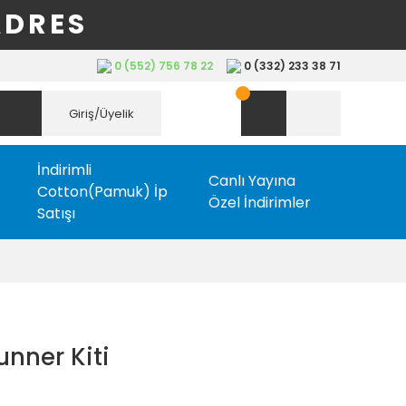
ADRES
0 (552) 756 78 22
0 (332) 233 38 71
Giriş/Üyelik
İndirimli
Canlı Yayına
Cotton(Pamuk) İp
Özel İndirimler
Satışı
unner Kiti