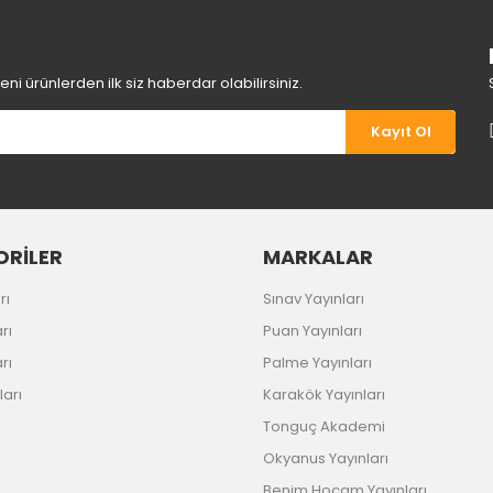
i ürünlerden ilk siz haberdar olabilirsiniz.
Kayıt Ol
Gönder
RİLER
MARKALAR
rı
Sınav Yayınları
rı
Puan Yayınları
rı
Palme Yayınları
ları
Karakök Yayınları
Tonguç Akademi
Okyanus Yayınları
Benim Hocam Yayınları