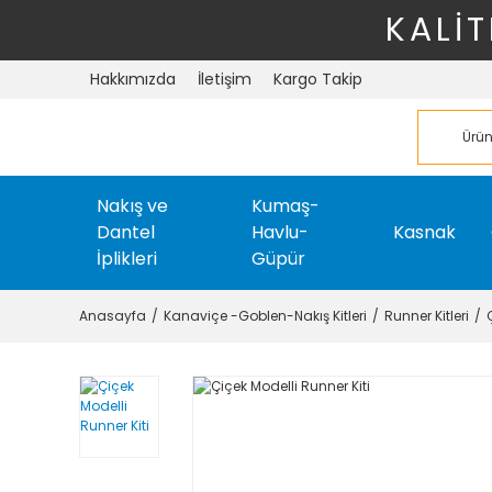
KALİT
Hakkımızda
İletişim
Kargo Takip
Nakış ve
Kumaş-
Dantel
Havlu-
Kasnak
İplikleri
Güpür
Anasayfa
Kanaviçe -Goblen-Nakış Kitleri
Runner Kitleri