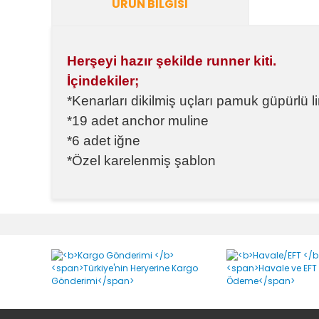
ÜRÜN BILGISI
Herşeyi hazır şekilde runner kiti.
İçindekiler;
*Kenarları dikilmiş uçları pamuk güpürlü l
*19 adet anchor muline
*6 adet iğne
*Özel karelenmiş şablon
Bu ürünün fiyat bilgisi, resim, ürün açıklamalarında v
Görüş ve önerileriniz için teşekkür ederiz.
Runner Ebatı
Ürün resmi kalitesiz, bozuk veya görüntülenemiyor.
Ürün açıklamasında eksik bilgiler bulunuyor.
Merhaba,
Kenarları dikilmiş uçları pamuk güpürlü linen runnerın eb
Ürün bilgilerinde hatalar bulunuyor.
Ürün fiyatı diğer sitelerden daha pahalı.
HAYRİYE ÖZTÜRK | 16/12/2021