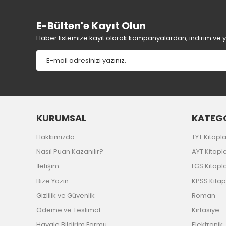
Bu ürüne benzer farklı alternatifler olmalı.
E-Bülten'e Kayıt Olun
Yorum Yaz
Haber listemize kayıt olarak kampanyalardan, indirim ve yen
KURUMSAL
KATEGO
Hakkımızda
TYT Kitapla
Nasıl Puan Kazanılır?
AYT Kitapla
İletişim
LGS Kitapla
Bize Yazın
KPSS Kitap
Gizlilik ve Güvenlik
Roman
Ödeme ve Teslimat
Kırtasiye
Havale Bildirim Formu
Elektronik