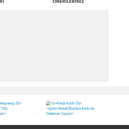
RI
ÖNERILERINIZ
k tarafımıza iletebilirsiniz.