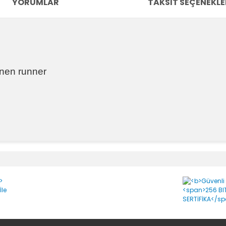
YORUMLAR
TAKSIT SEÇENEKLE
inen runner
e diğer konularda yetersiz gördüğünüz noktaları öneri formunu kullanara
atlarını öğrenebilir miyim? Teşekkürler.