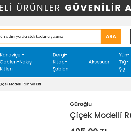
ELİ ÜRÜNLER
GÜVENİLİR 
ARA
Kanaviçe -
Dergi-
Yün-
Goblen-Nakış
Kitap-
Aksesuar
Tığ-
Kitleri
Şablon
Şiş
Çiçek Modelli Runner Kiti
Güroğlu
Çiçek Modelli R