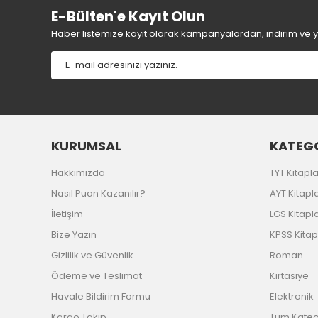
E-Bülten'e Kayıt Olun
Haber listemize kayıt olarak kampanyalardan, indirim ve yen
KURUMSAL
KATEGO
Hakkımızda
TYT Kitapla
Nasıl Puan Kazanılır?
AYT Kitapla
İletişim
LGS Kitapla
Bize Yazın
KPSS Kitap
Gizlilik ve Güvenlik
Roman
Ödeme ve Teslimat
Kırtasiye
Havale Bildirim Formu
Elektronik
Kargo Takip
Tüm Katego