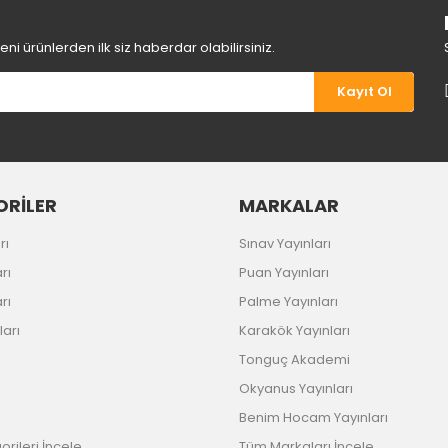
i ürünlerden ilk siz haberdar olabilirsiniz.
Kayıt Ol
Gönder
RİLER
MARKALAR
rı
Sınav Yayınları
rı
Puan Yayınları
rı
Palme Yayınları
ları
Karakök Yayınları
Tonguç Akademi
Okyanus Yayınları
Benim Hocam Yayınları
rileri İncele
Tüm Markaları İncele