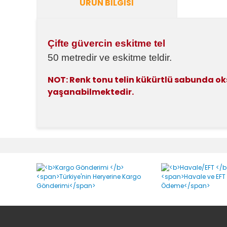
ÜRÜN BILGISI
Çifte güvercin eskitme tel
50 metredir ve eskitme teldir.
NOT:
Renk tonu telin kükürtlü sabunda oksi
yaşanabilmektedir.
Bu ürünün fiyat bilgisi, resim, ürün açıklamalarında v
Görüş ve önerileriniz için teşekkür ederiz.
Ürün resmi kalitesiz, bozuk veya görüntülenemiyor.
Ürün açıklamasında eksik bilgiler bulunuyor.
Ürün bilgilerinde hatalar bulunuyor.
Ürün fiyatı diğer sitelerden daha pahalı.
Bu ürüne benzer farklı alternatifler olmalı.