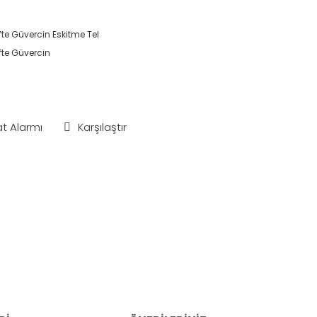
fte Güvercin Eskitme Tel
fte Güvercin
at Alarmı
Karşılaştır