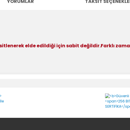
YORUMLAR
TAKSIT SEÇENEKLE
tlenerek elde edildiği için sabit değildir.Farklı zam
e diğer konularda yetersiz gördüğünüz noktaları öneri formunu kullanara
Bu ürüne ilk yorumu siz yapın!
Yorum Yaz