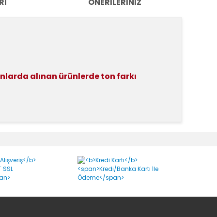
RI
ÖNERILERINIZ
anlarda alınan ürünlerde ton farkı
k tarafımıza iletebilirsiniz.