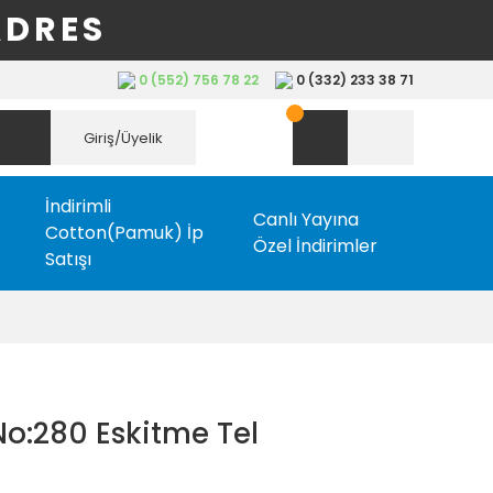
ADRES
0 (552) 756 78 22
0 (332) 233 38 71
Giriş/Üyelik
İndirimli
Canlı Yayına
Cotton(Pamuk) İp
Özel İndirimler
Satışı
No:280 Eskitme Tel