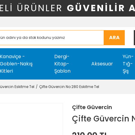
ELİ ÜRÜNLER
GÜVENİLİR 
ARA
Kanaviçe -
Dergi-
Yün-
Goblen-Nakış
Kitap-
Aksesuar
Tığ-
Kitleri
Şablon
Şiş
Güvercin Eskitme Tel
Çifte Güvercin No:280 Eskitme Tel
Çifte Güvercin
Çifte Güvercin 