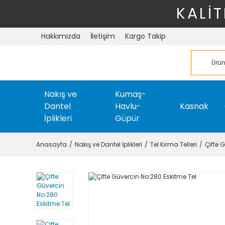
KALİT
Hakkımızda
İletişim
Kargo Takip
Nakış ve
Kumaş-
Dantel
Havlu-
Kasnak
İplikleri
Güpür
Anasayfa
Nakış ve Dantel İplikleri
Tel Kırma Telleri
Çifte 