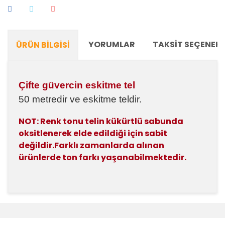
YORUMLAR
TAKSIT SEÇENEKL
ÜRÜN BILGISI
Çifte güvercin eskitme tel
50 metredir ve eskitme teldir.
NOT:
Renk tonu telin kükürtlü sabunda
oksitlenerek elde edildiği için sabit
değildir.Farklı zamanlarda alınan
ürünlerde ton farkı yaşanabilmektedir.
Bu ürünün fiyat bilgisi, resim, ürün açıklamalarında ve
diğer konularda yetersiz gördüğünüz noktaları öneri
Bu ürüne ilk yorumu siz yapın!
formunu kullanarak tarafımıza iletebilirsiniz.
Görüş ve önerileriniz için teşekkür ederiz.