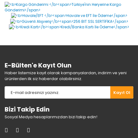
Yorum Yaz
Ürün resmi kalitesiz, bozuk veya görüntülenemiyor.
Ürün açıklamasında eksik bilgiler bulunuyor.
Ürün bilgilerinde hatalar bulunuyor.
Ürün fiyatı diğer sitelerden daha pahalı.
Bu ürüne benzer farklı alternatifler olmalı.
E-Bülten'e Kayıt Olun
Haber listemize kayıt olarak kampanyalardan, indirim ve yeni
ürünlerden ilk siz haberdar olabilirsiniz.
Gönder
Kayıt Ol
Bizi Takip Edin
Sosyal Medya hesaplarımızdan bizi takip edin!