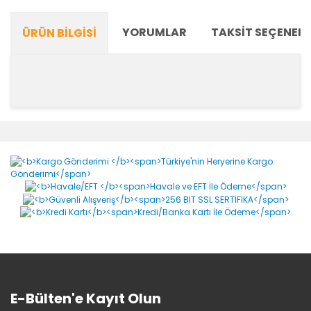
YORUMLAR
TAKSIT SEÇENEKL
ÜRÜN BILGISI
Bu ürünün fiyat bilgisi, resim, ürün açıklamalarında ve
diğer konularda yetersiz gördüğünüz noktaları öneri
Bu ürüne ilk yorumu siz yapın!
formunu kullanarak tarafımıza iletebilirsiniz.
Görüş ve önerileriniz için teşekkür ederiz.
Yorum Yaz
Ürün resmi kalitesiz, bozuk veya görüntülenemiyor.
Ürün açıklamasında eksik bilgiler bulunuyor.
Ürün bilgilerinde hatalar bulunuyor.
Ürün fiyatı diğer sitelerden daha pahalı.
Bu ürüne benzer farklı alternatifler olmalı.
E-Bülten'e Kayıt Olun