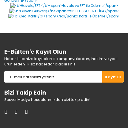
Ürün resmi kalitesiz, bozuk veya görüntülenemiyor.
Ürün açıklamasında eksik bilgiler bulunuyor.
Ürün bilgilerinde hatalar bulunuyor.
Ürün fiyatı diğer sitelerden daha pahalı.
Bu ürüne benzer farklı alternatifler olmalı.
E-Bülten'e Kayıt Olun
Haber listemize kayıt olarak kampanyalardan, indirim ve yeni
ürünlerden ilk siz haberdar olabilirsiniz.
Gönder
Kayıt Ol
Bizi Takip Edin
Sosyal Medya hesaplarımızdan bizi takip edin!