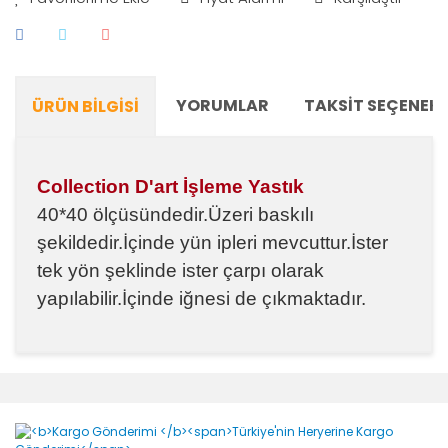
YORUMLAR
TAKSIT SEÇENEKL
ÜRÜN BILGISI
Collection D'art İşleme Yastık
40*40 ölçüsündedir.Üzeri baskılı
şekildedir.İçinde yün ipleri mevcuttur.İster
tek yön şeklinde ister çarpı olarak
yapılabilir.İçinde iğnesi de çıkmaktadır.
Bu ürünün fiyat bilgisi, resim, ürün açıklamalarında ve
diğer konularda yetersiz gördüğünüz noktaları öneri
Bu ürüne ilk yorumu siz yapın!
formunu kullanarak tarafımıza iletebilirsiniz.
Görüş ve önerileriniz için teşekkür ederiz.
Yorum Yaz