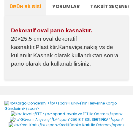
YORUMLAR
TAKSIT SEÇENEKL
ÜRÜN BILGISI
Dekoratif oval pano kasnaktır.
20×25.5 cm oval dekoratif
kasnaktır.Plastiktir.Kanaviçe,nakış vs de
kullanılır.Kasnak olarak kullandıktan sonra
pano olarak da kullanabilirsiniz.
Bu ürünün fiyat bilgisi, resim, ürün açıklamalarında ve
diğer konularda yetersiz gördüğünüz noktaları öneri
Bu ürüne ilk yorumu siz yapın!
formunu kullanarak tarafımıza iletebilirsiniz.
Görüş ve önerileriniz için teşekkür ederiz.
Yorum Yaz
Ürün resmi kalitesiz, bozuk veya görüntülenemiyor.
Ürün açıklamasında eksik bilgiler bulunuyor.
Ürün bilgilerinde hatalar bulunuyor.