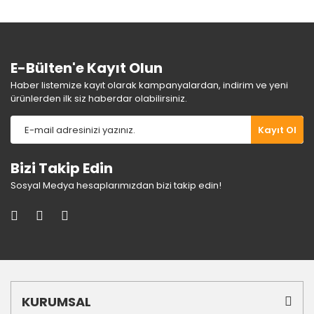
Ürün fiyatı diğer sitelerden daha pahalı.
Bu ürüne benzer farklı alternatifler olmalı.
E-Bülten'e Kayıt Olun
Haber listemize kayıt olarak kampanyalardan, indirim ve yeni
ürünlerden ilk siz haberdar olabilirsiniz.
Gönder
Kayıt Ol
Bizi Takip Edin
Sosyal Medya hesaplarımızdan bizi takip edin!
KURUMSAL