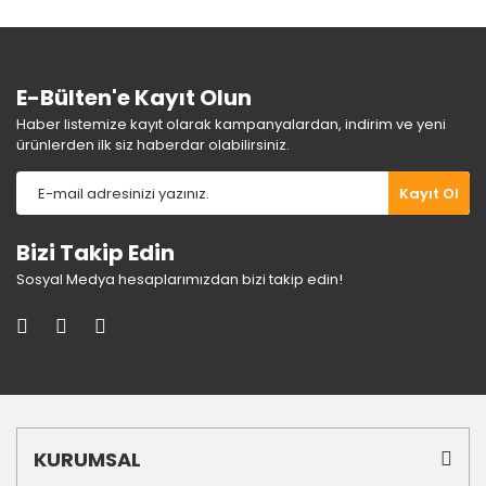
Ürün fiyatı diğer sitelerden daha pahalı.
Bu ürüne benzer farklı alternatifler olmalı.
E-Bülten'e Kayıt Olun
Haber listemize kayıt olarak kampanyalardan, indirim ve yeni
ürünlerden ilk siz haberdar olabilirsiniz.
Gönder
Kayıt Ol
Bizi Takip Edin
Sosyal Medya hesaplarımızdan bizi takip edin!
KURUMSAL