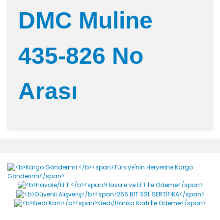
DMC Muline
435-826 No
Arası
Bu ürünün fiyat bilgisi, resim, ürün açıklamalarında ve
diğer konularda yetersiz gördüğünüz noktaları öneri
Bu ürüne ilk yorumu siz yapın!
formunu kullanarak tarafımıza iletebilirsiniz.
Görüş ve önerileriniz için teşekkür ederiz.
Yorum Yaz
Ürün resmi kalitesiz, bozuk veya görüntülenemiyor.
Ürün açıklamasında eksik bilgiler bulunuyor.
Ürün bilgilerinde hatalar bulunuyor.