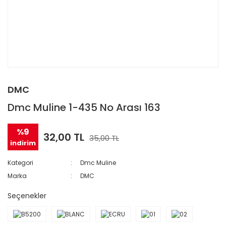
DMC
Dmc Muline 1-435 No Arası 163
%9
32,00 TL
35,00 TL
indirim
Kategori
Dmc Muline
Marka
DMC
Seçenekler