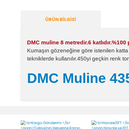
ÜRÜN BILGISI
DMC muline 8 metredir.6 katlıdır.%100
Kumaşın gözeneğine göre istenilen katta ku
tekniklerde kullanılır.450yi geçkin renk 
DMC Muline 435
Bu ürünün fiyat bilgisi, resim, ürün açıklamalarında v
Görüş ve önerileriniz için teşekkür ederiz.
Ürün resmi kalitesiz, bozuk veya görüntülenemiyor.
Ürün açıklamasında eksik bilgiler bulunuyor.