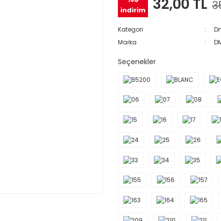
32,00 TL
3
indirim
Kategori
Dm
Marka
D
Seçenekler