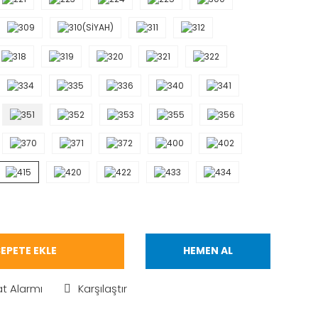
EPETE EKLE
HEMEN AL
at Alarmı
Karşılaştır