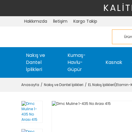
KALİT
Hakkımızda
İletişim
Kargo Takip
Nakış ve
Kumaş-
Dantel
Havlu-
Kasnak
İplikleri
Güpür
Anasayfa
Nakış ve Dantel İplikleri
EL Nakış İplikleri(Etamin