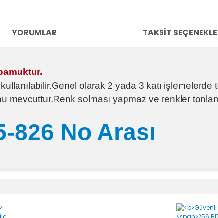
YORUMLAR
TAKSIT SEÇENEKLE
 pamuktur.
llanılabilir.Genel olarak 2 yada 3 katı işlemelerde te
tonu mevcuttur.Renk solması yapmaz ve renkler tonlam
-826 No Arası
e diğer konularda yetersiz gördüğünüz noktaları öneri formunu kullanara
Bu ürüne ilk yorumu siz yapın!
Yorum Yaz