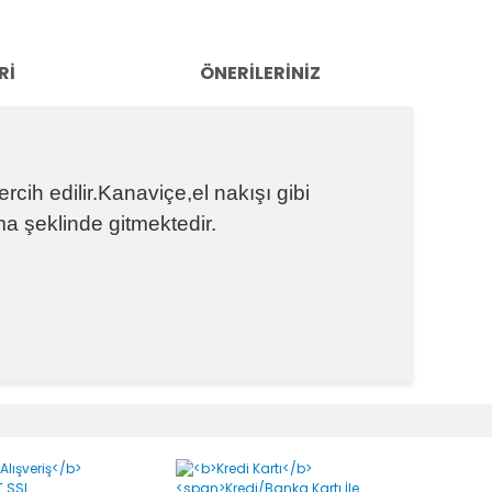
RI
ÖNERILERINIZ
rcih edilir.Kanaviçe,el nakışı gibi
a şeklinde gitmektedir.
k tarafımıza iletebilirsiniz.