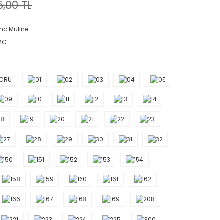
5,00 TL
c Muline
MC