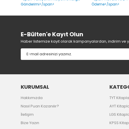
Ürün bilgilerinde hatalar bulunuyor.
Ürün fiyatı diğer sitelerden daha pahalı.
Bu ürüne benzer farklı alternatifler olmalı.
E-Bülten'e Kayıt Olun
Haber listemize kayıt olarak kampanyalardan, indirim ve yen
KURUMSAL
KATEGO
Hakkımızda
TYT Kitapla
Nasıl Puan Kazanılır?
AYT Kitapla
İletişim
LGS Kitapla
Bize Yazın
KPSS Kitap