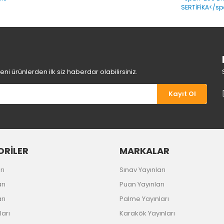
i ürünlerden ilk siz haberdar olabilirsiniz.
Kayıt Ol
Gönder
RİLER
MARKALAR
rı
Sınav Yayınları
rı
Puan Yayınları
rı
Palme Yayınları
ları
Karakök Yayınları