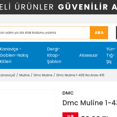
ELİ ÜRÜNLER
GÜVENİLİR 
ARA
Kanaviçe -
Dergi-
Yün-
Goblen-Nakış
Kitap-
Aksesuar
Tığ-
Kitleri
Şablon
Şiş
-Kanaviçe)
Muline
Dmc Muline
Dmc Muline 1-435 No Arası 415
DMC
Dmc Muline 1-4
%9