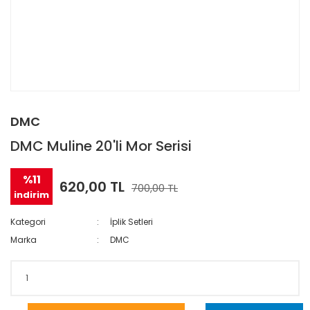
DMC
DMC Muline 20'li Mor Serisi
%11
620,00 TL
700,00 TL
indirim
Kategori
İplik Setleri
Marka
DMC