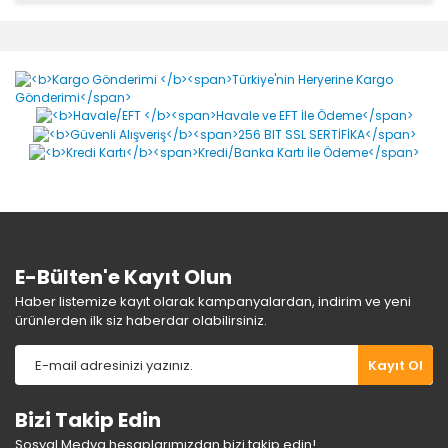
Bu ürünün fiyat bilgisi, resim, ürün açıklamalarında ve
diğer konularda yetersiz gördüğünüz noktaları öneri
Bu ürüne ilk yorumu siz yapın!
formunu kullanarak tarafımıza iletebilirsiniz.
Görüş ve önerileriniz için teşekkür ederiz.
Yorum Yaz
Ürün resmi kalitesiz, bozuk veya görüntülenemiyor.
Ürün açıklamasında eksik bilgiler bulunuyor.
Ürün bilgilerinde hatalar bulunuyor.
Ürün fiyatı diğer sitelerden daha pahalı.
Bu ürüne benzer farklı alternatifler olmalı.
E-Bülten'e Kayıt Olun
Haber listemize kayıt olarak kampanyalardan, indirim ve yeni
ürünlerden ilk siz haberdar olabilirsiniz.
Gönder
Kayıt Ol
Bizi Takip Edin
Sosyal Medya hesaplarımızdan bizi takip edin!