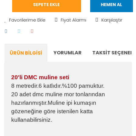
SEPETE EKLE
HEMEN AL
Fiyat Alarmı
Karşılaştır
YORUMLAR
TAKSIT SEÇENEKL
ÜRÜN BILGISI
20'li DMC muline seti
8 metredir.6 katlıdır.%100 pamuktur.
20 adet dmc muline mor tonlarından
hazırlanmıştır.Muline ipi kumaşın
gözeneğine göre istenilen katta
kullanabilirsiniz.