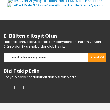
Ürün açıklamasında eksik bilgiler bulunuyor.
Ürün bilgilerinde hatalar bulunuyor.
Ürün fiyatı diğer sitelerden daha pahalı.
Bu ürüne benzer farklı alternatifler olmalı.
E-Bülten'e Kayıt Olun
Haber listemize kayıt olarak kampanyalardan, indirim ve yeni
ürünlerden ilk siz haberdar olabilirsiniz.
Gönder
Kayıt Ol
Bizi Takip Edin
Sosyal Medya hesaplarımızdan bizi takip edin!