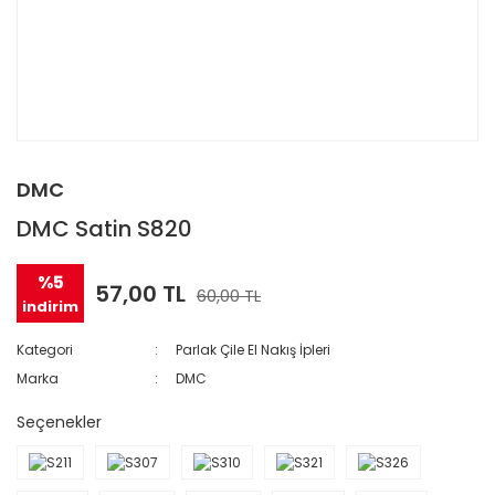
DMC
DMC Satin S820
%5
57,00 TL
60,00 TL
indirim
Kategori
Parlak Çile El Nakış İpleri
Marka
DMC
Seçenekler