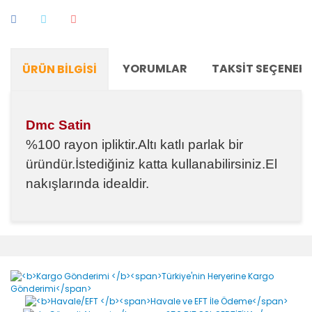
YORUMLAR
TAKSIT SEÇENEKL
ÜRÜN BILGISI
Dmc Satin
%100 rayon ipliktir.Altı katlı parlak bir
üründür.İstediğiniz katta kullanabilirsiniz.El
nakışlarında idealdir.
Bu ürünün fiyat bilgisi, resim, ürün açıklamalarında ve
diğer konularda yetersiz gördüğünüz noktaları öneri
Bu ürüne ilk yorumu siz yapın!
formunu kullanarak tarafımıza iletebilirsiniz.
Görüş ve önerileriniz için teşekkür ederiz.
Yorum Yaz
Ürün resmi kalitesiz, bozuk veya görüntülenemiyor.