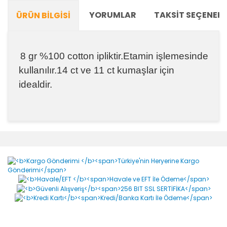
YORUMLAR
TAKSIT SEÇENEKL
ÜRÜN BILGISI
8 gr %100 cotton ipliktir.Etamin işlemesinde
kullanılır.14 ct ve 11 ct kumaşlar için
idealdir.
Bu ürünün fiyat bilgisi, resim, ürün açıklamalarında ve
diğer konularda yetersiz gördüğünüz noktaları öneri
Bu ürüne ilk yorumu siz yapın!
formunu kullanarak tarafımıza iletebilirsiniz.
Görüş ve önerileriniz için teşekkür ederiz.
Yorum Yaz
Ürün resmi kalitesiz, bozuk veya görüntülenemiyor.
Ürün açıklamasında eksik bilgiler bulunuyor.
Ürün bilgilerinde hatalar bulunuyor.
Ürün fiyatı diğer sitelerden daha pahalı.