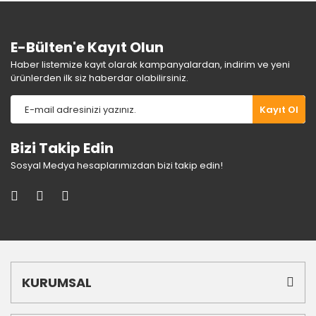
Bu ürüne benzer farklı alternatifler olmalı.
E-Bülten'e Kayıt Olun
Haber listemize kayıt olarak kampanyalardan, indirim ve yeni
ürünlerden ilk siz haberdar olabilirsiniz.
Gönder
Kayıt Ol
Bizi Takip Edin
Sosyal Medya hesaplarımızdan bizi takip edin!
KURUMSAL