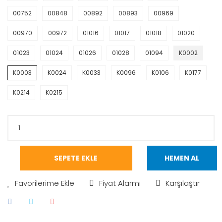
00752
00848
00892
00893
00969
00970
00972
01016
01017
01018
01020
01023
01024
01026
01028
01094
K0002
K0003
K0024
K0033
K0096
K0106
K0177
K0214
K0215
SEPETE EKLE
HEMEN AL
Fiyat Alarmı
Karşılaştır