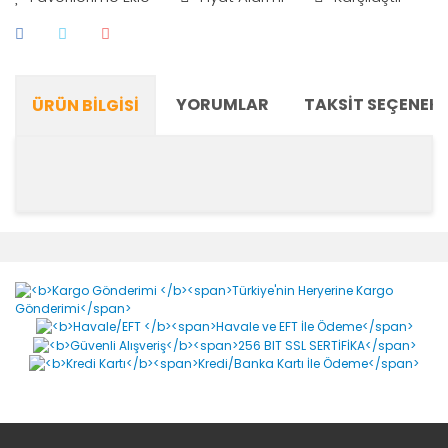
YORUMLAR
TAKSIT SEÇENEKL
ÜRÜN BILGISI
Bu ürünün fiyat bilgisi, resim, ürün açıklamalarında ve
diğer konularda yetersiz gördüğünüz noktaları öneri
Bu ürüne ilk yorumu siz yapın!
formunu kullanarak tarafımıza iletebilirsiniz.
Görüş ve önerileriniz için teşekkür ederiz.
Yorum Yaz
Ürün resmi kalitesiz, bozuk veya görüntülenemiyor.
Ürün açıklamasında eksik bilgiler bulunuyor.
Ürün bilgilerinde hatalar bulunuyor.
Ürün fiyatı diğer sitelerden daha pahalı.
Bu ürüne benzer farklı alternatifler olmalı.