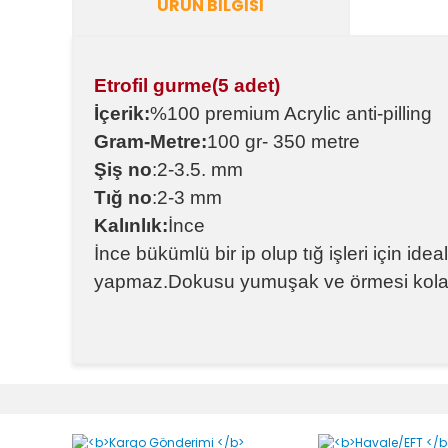
ÜRÜN BILGISI
Etrofil gurme(5 adet)
İçerik:
%100 premium Acrylic anti-pilling
Gram-Metre:
100 gr- 350 metre
Şiş no
:2-3.5. mm
Tığ no
:2-3 mm
Kalınlık:
İnce
İnce bükümlü bir ip olup tığ işleri için id
yapmaz.Dokusu yumuşak ve örmesi kolay
Bu ürünün fiyat bilgisi, resim, ürün açıklamalarında v
Görüş ve önerileriniz için teşekkür ederiz.
Ürün resmi kalitesiz, bozuk veya görüntülenemiyor.