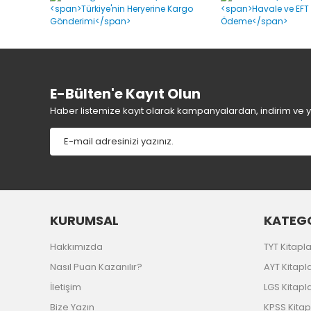
Ürün açıklamasında eksik bilgiler bulunuyor.
Ürün bilgilerinde hatalar bulunuyor.
Ürün fiyatı diğer sitelerden daha pahalı.
Bu ürüne benzer farklı alternatifler olmalı.
E-Bülten'e Kayıt Olun
Haber listemize kayıt olarak kampanyalardan, indirim ve yen
KURUMSAL
KATEGO
Hakkımızda
TYT Kitapla
Nasıl Puan Kazanılır?
AYT Kitapla
İletişim
LGS Kitapla
Bize Yazın
KPSS Kitap