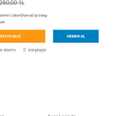
250,00 TL
dirimli Cotton(Pamuk) İp Satışı
ofil
EPETE EKLE
HEMEN AL
at Alarmı
Karşılaştır