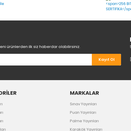
Yorum Yaz
i ürünlerden ilk siz haberdar olabilirsiniz.
Kayıt Ol
Gönder
RİLER
MARKALAR
rı
Sınav Yayınları
rı
Puan Yayınları
rı
Palme Yayınları
ları
Karakök Yayınları