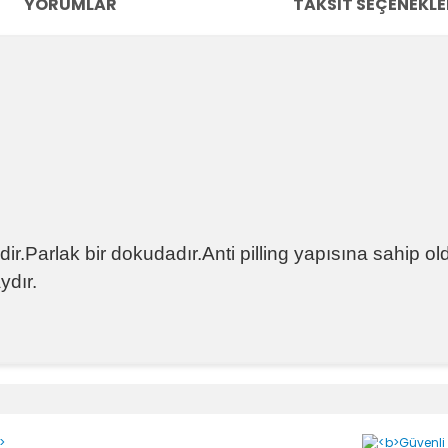
YORUMLAR
TAKSIT SEÇENEKLE
ealdir.Parlak bir dokudadır.Anti pilling yapısına sahip
dır.
e diğer konularda yetersiz gördüğünüz noktaları öneri formunu kullanara
Bu ürüne ilk yorumu siz yapın!