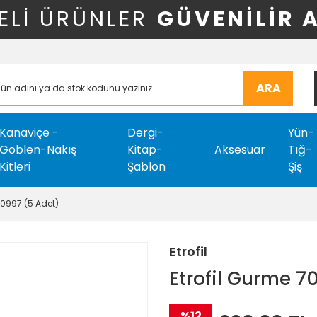
ELİ ÜRÜNLER
GÜVENİLİR 
ARA
Kanaviçe -
Dergi-
Yün-
Goblen-Nakış
Kitap-
Aksesuar
Tığ-
Kitleri
Şablon
Şiş
70997 (5 Adet)
Etrofil
Etrofil Gurme 7
%12