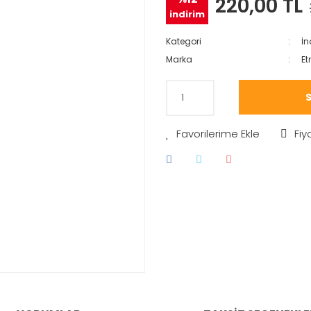
220,00 TL
indirim
Kategori
İn
Marka
Etr
S
Fiy