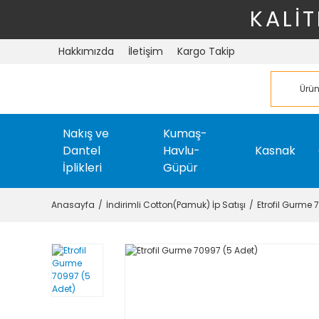
KALİT
Hakkımızda
İletişim
Kargo Takip
Nakış ve
Kumaş-
Dantel
Havlu-
Kasnak
İplikleri
Güpür
Anasayfa
İndirimli Cotton(Pamuk) İp Satışı
Etrofil Gurme 