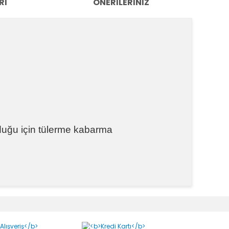
RI
ÖNERILERINIZ
 olduğu için tülerme kabarma
k tarafımıza iletebilirsiniz.