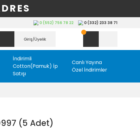
ADRES
0 (552) 756 78 22
0 (332) 233 38 71
Giriş/Üyelik
İndirimli
Canlı Yayına
Cotton(Pamuk) İp
Özel İndirimler
Satışı
0997 (5 Adet)