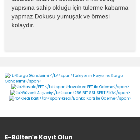
yapısına sahip olduğu için tülerme kabarma
yapmaz.Dokusu yumuşak ve örmesi
kolaydır.
Bu ürünün fiyat bilgisi, resim, ürün açıklamalarında ve
diğer konularda yetersiz gördüğünüz noktaları öneri
Bu ürüne ilk yorumu siz yapın!
formunu kullanarak tarafımıza iletebilirsiniz.
Görüş ve önerileriniz için teşekkür ederiz.
Yorum Yaz
Ürün resmi kalitesiz, bozuk veya görüntülenemiyor.
Ürün açıklamasında eksik bilgiler bulunuyor.
Ürün bilgilerinde hatalar bulunuyor.
Ürün fiyatı diğer sitelerden daha pahalı.
Bu ürüne benzer farklı alternatifler olmalı.
E-Bülten'e Kayıt Olun