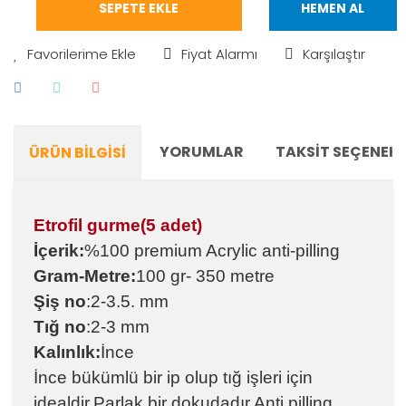
SEPETE EKLE
HEMEN AL
Fiyat Alarmı
Karşılaştır
YORUMLAR
TAKSIT SEÇENEKL
ÜRÜN BILGISI
Etrofil gurme(5 adet)
İçerik:
%100 premium Acrylic anti-pilling
Gram-Metre:
100 gr- 350 metre
Şiş no
:2-3.5. mm
Tığ no
:2-3 mm
Kalınlık:
İnce
İnce bükümlü bir ip olup tığ işleri için
idealdir.Parlak bir dokudadır.Anti pilling