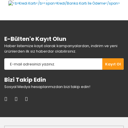
Ürün bilgilerinde hatalar bulunuyor.
Ürün fiyatı diğer sitelerden daha pahalı.
Bu ürüne benzer farklı alternatifler olmalı.
E-Bülten'e Kayıt Olun
Haber listemize kayıt olarak kampanyalardan, indirim ve yeni
ürünlerden ilk siz haberdar olabilirsiniz.
Gönder
Kayıt Ol
Bizi Takip Edin
Sosyal Medya hesaplarımızdan bizi takip edin!