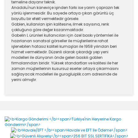
temeline dayanır teknik.
Anadolu'nun kaneviçe işinden farkı ise yarım çaprazın tek
yönlü işlenmesidir. Bu sayede ortaya çıkan görüntü üç
boyutlu bir efekt vermektedir görsele.
Goblen, kullanılan ipin kalitesine, ilmek sayısına, renk
çokluğuna göre değer kazanmaktadır.
Gobelin L ürünleri kullanıcıları için özel baskı yöntemleri ile
hazırlanan sanatsal görseller ile müşterilerine rahat
işlenebilen hatasız kaliteli kumaşları ile 1958 yılından beri
hizmet vermektedir. Düzenli olarak çıkardığı yep yeni
modelleri ile dünyanın önde gelen baskılı goblen
firmalarından biridir. Yüksek standartları ve kalitesi ile her
zaman müşterilerinin kusursuz eserler ortaya çıkarmasını
sağlayacak modelleri ile gurogluiplik.com adresinde de
yerini almıştır.
Bu ürünün fiyat bilgisi, resim, ürün açıklamalarında ve
diğer konularda yetersiz gördüğünüz noktaları öneri
Bu ürüne ilk yorumu siz yapın!
formunu kullanarak tarafımıza iletebilirsiniz.
Görüş ve önerileriniz için teşekkür ederiz.
Yorum Yaz
Ürün resmi kalitesiz, bozuk veya görüntülenemiyor.
Ürün açıklamasında eksik bilgiler bulunuyor.