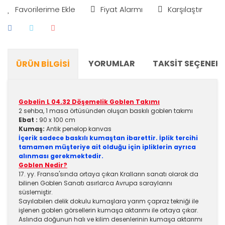
Fiyat Alarmı
Karşılaştır
YORUMLAR
TAKSIT SEÇENEKL
ÜRÜN BILGISI
Gobelin L 04.32 Döşemelik Goblen Takımı
2 sehba, 1 masa örtüsünden oluşan baskılı goblen takımı
Ebat :
90 x 100 cm
Kumaş:
Antik penelop kanvas
İçerik sadece baskılı kumaştan ibarettir. İplik tercihi
tamamen müşteriye ait olduğu için ipliklerin ayrıca
alınması gerekmektedir.
Goblen Nedir?
17. yy. Fransa'sında ortaya çıkan Kralların sanatı olarak da
bilinen Goblen Sanatı asırlarca Avrupa saraylarını
süslemiştir.
Sayılabilen delik dokulu kumaşlara yarım çapraz tekniği ile
işlenen goblen görsellerin kumaşa aktarımı ile ortaya çıkar.
Aslında doğunun halı ve kilim desenlerinin kumaşa aktarımı