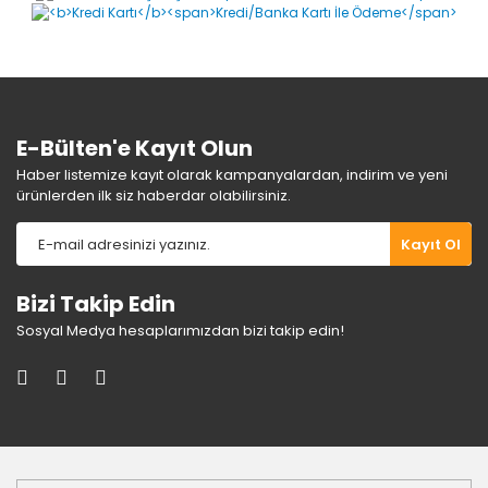
Ürün bilgilerinde hatalar bulunuyor.
Ürün fiyatı diğer sitelerden daha pahalı.
Bu ürüne benzer farklı alternatifler olmalı.
E-Bülten'e Kayıt Olun
Haber listemize kayıt olarak kampanyalardan, indirim ve yeni
ürünlerden ilk siz haberdar olabilirsiniz.
Gönder
Kayıt Ol
Bizi Takip Edin
Sosyal Medya hesaplarımızdan bizi takip edin!