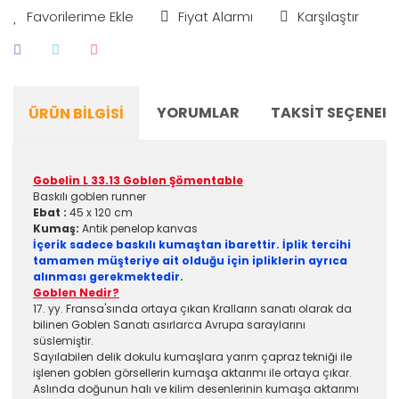
Fiyat Alarmı
Karşılaştır
YORUMLAR
TAKSIT SEÇENEKL
ÜRÜN BILGISI
Gobelin L 33.13 Goblen Şömentable
Baskılı goblen runner
Ebat :
45 x 120 cm
Kumaş:
Antik penelop kanvas
İçerik sadece baskılı kumaştan ibarettir. İplik tercihi
tamamen müşteriye ait olduğu için ipliklerin ayrıca
alınması gerekmektedir.
Goblen Nedir?
17. yy. Fransa'sında ortaya çıkan Kralların sanatı olarak da
bilinen Goblen Sanatı asırlarca Avrupa saraylarını
süslemiştir.
Sayılabilen delik dokulu kumaşlara yarım çapraz tekniği ile
işlenen goblen görsellerin kumaşa aktarımı ile ortaya çıkar.
Aslında doğunun halı ve kilim desenlerinin kumaşa aktarımı