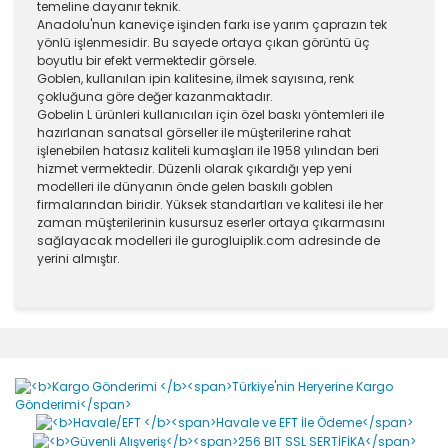
temeline dayanır teknik.
Anadolu'nun kaneviçe işinden farkı ise yarım çaprazın tek
yönlü işlenmesidir. Bu sayede ortaya çıkan görüntü üç
boyutlu bir efekt vermektedir görsele.
Goblen, kullanılan ipin kalitesine, ilmek sayısına, renk
çokluğuna göre değer kazanmaktadır.
Gobelin L ürünleri kullanıcıları için özel baskı yöntemleri ile
hazırlanan sanatsal görseller ile müşterilerine rahat
işlenebilen hatasız kaliteli kumaşları ile 1958 yılından beri
hizmet vermektedir. Düzenli olarak çıkardığı yep yeni
modelleri ile dünyanın önde gelen baskılı goblen
firmalarından biridir. Yüksek standartları ve kalitesi ile her
zaman müşterilerinin kusursuz eserler ortaya çıkarmasını
sağlayacak modelleri ile gurogluiplik.com adresinde de
yerini almıştır.
Bu ürünün fiyat bilgisi, resim, ürün açıklamalarında ve
diğer konularda yetersiz gördüğünüz noktaları öneri
Bu ürüne ilk yorumu siz yapın!
formunu kullanarak tarafımıza iletebilirsiniz.
Görüş ve önerileriniz için teşekkür ederiz.
Yorum Yaz
Ürün resmi kalitesiz, bozuk veya görüntülenemiyor.
Ürün açıklamasında eksik bilgiler bulunuyor.