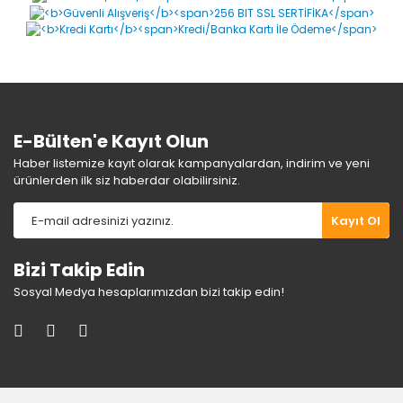
Ürün açıklamasında eksik bilgiler bulunuyor.
Ürün bilgilerinde hatalar bulunuyor.
Ürün fiyatı diğer sitelerden daha pahalı.
Bu ürüne benzer farklı alternatifler olmalı.
E-Bülten'e Kayıt Olun
Haber listemize kayıt olarak kampanyalardan, indirim ve yeni
ürünlerden ilk siz haberdar olabilirsiniz.
Gönder
Kayıt Ol
Bizi Takip Edin
Sosyal Medya hesaplarımızdan bizi takip edin!