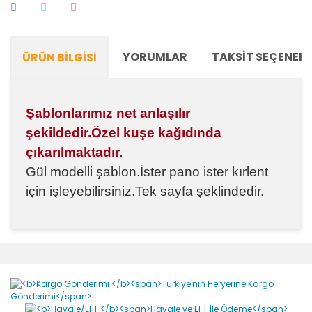
YORUMLAR
TAKSIT SEÇENEKL
ÜRÜN BILGISI
Şablonlarımız net anlaşılır
şekildedir.Özel kuşe kağıdında
çıkarılmaktadır.
Gül modelli şablon.
İster pano ister kırlent
için işleyebilirsiniz.
Tek sayfa şeklindedir.
Bu ürünün fiyat bilgisi, resim, ürün açıklamalarında ve
diğer konularda yetersiz gördüğünüz noktaları öneri
Bu ürüne ilk yorumu siz yapın!
formunu kullanarak tarafımıza iletebilirsiniz.
Görüş ve önerileriniz için teşekkür ederiz.
Yorum Yaz
Ürün resmi kalitesiz, bozuk veya görüntülenemiyor.