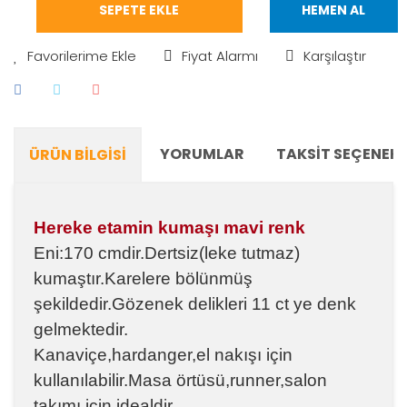
SEPETE EKLE
HEMEN AL
Fiyat Alarmı
Karşılaştır
YORUMLAR
TAKSIT SEÇENEKL
ÜRÜN BILGISI
Hereke etamin kumaşı mavi renk
Eni:170 cmdir.Dertsiz(leke tutmaz)
kumaştır.Karelere bölünmüş
şekildedir.Gözenek delikleri 11 ct ye denk
gelmektedir.
Kanaviçe,hardanger,el nakışı için
kullanılabilir.Masa örtüsü,runner,salon
takımı için idealdir.