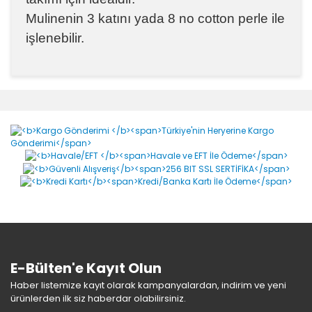
Mulinenin 3 katını yada 8 no cotton perle ile
işlenebilir.
Bu ürünün fiyat bilgisi, resim, ürün açıklamalarında ve
diğer konularda yetersiz gördüğünüz noktaları öneri
Bu ürüne ilk yorumu siz yapın!
formunu kullanarak tarafımıza iletebilirsiniz.
Görüş ve önerileriniz için teşekkür ederiz.
Yorum Yaz
Ürün resmi kalitesiz, bozuk veya görüntülenemiyor.
Ürün açıklamasında eksik bilgiler bulunuyor.
Ürün bilgilerinde hatalar bulunuyor.
Ürün fiyatı diğer sitelerden daha pahalı.
Bu ürüne benzer farklı alternatifler olmalı.
E-Bülten'e Kayıt Olun
Haber listemize kayıt olarak kampanyalardan, indirim ve yeni
ürünlerden ilk siz haberdar olabilirsiniz.