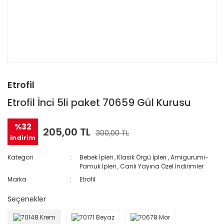
Etrofil
Etrofil İnci 5li paket 70659 Gül Kurusu
%32
205,00 TL
300,00 TL
indirim
Kategori
Bebek İpleri
,
Klasik Örgü İpleri
,
Amigurumi-
Pamuk İpleri
,
Canlı Yayına Özel İndirimler
Marka
Etrofil
Seçenekler