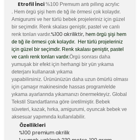
Etrofil
İnci
%100 Premıum
antı pıllıng
acrylıc
.
Hem örgü şişi hem de tığ ile örmesi çok kolaydır.
Amigurumi ve her türlü bebek projeleriniz için güzel
bir seçimdir. Renk skalası geniştir, pastel ve canlı
%100 akriliktir, h
renk tonları vardır.
em örgü şişi hem
de tığ ile örmesi çok kolaydır. Her türlü projeleriniz
için güzel bir seçimdir. Renk skalası geniştir, pastel
ve canlı renk tonları vardır.
Örgü sonrası daha
yumuşak bir efekt için herhangi bir yün yıkama
deterjanı kullanarak yıkama
yapabilirsiniz.
Ürününüzün daha uzun ömürlü olması
için çamaşır makinesinde hassas program/elde
yıkama ayarlarında yıkamanızı önermekteyiz.
Global
Tekstil Standartlarına göre üretilmiştir.
Bebek
süveteri, kazak, hırka, amigurumi, oyuncak bebek ve
.
aksesuar yapımında kullanılabilir
Özellikleri
%100 premium akrilik