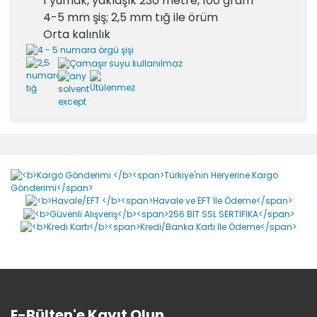
1 yumak, yaklaşık 230 metre, 100 gram
4-5 mm şiş; 2,5 mm tığ ile örüm
Orta kalınlık
Bu ürünün fiyat bilgisi, resim, ürün açıklamalarında ve
diğer konularda yetersiz gördüğünüz noktaları öneri
Bu ürüne ilk yorumu siz yapın!
formunu kullanarak tarafımıza iletebilirsiniz.
Görüş ve önerileriniz için teşekkür ederiz.
Yorum Yaz
Ürün resmi kalitesiz, bozuk veya görüntülenemiyor.
Ürün açıklamasında eksik bilgiler bulunuyor.
Ürün bilgilerinde hatalar bulunuyor.
Ürün fiyatı diğer sitelerden daha pahalı.
Bu ürüne benzer farklı alternatifler olmalı.
E-Bülten'e Kayıt Olun