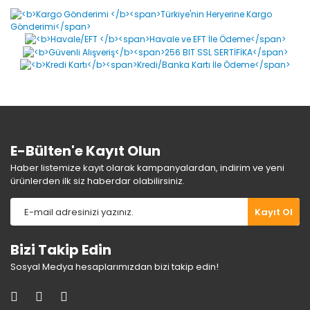
Görüş ve önerileriniz için teşekkür ederiz.
Yorum Yaz
Ürün resmi kalitesiz, bozuk veya görüntülenemiyor.
Ürün açıklamasında eksik bilgiler bulunuyor.
Ürün bilgilerinde hatalar bulunuyor.
Ürün fiyatı diğer sitelerden daha pahalı.
Bu ürüne benzer farklı alternatifler olmalı.
E-Bülten'e Kayıt Olun
Haber listemize kayıt olarak kampanyalardan, indirim ve yeni
ürünlerden ilk siz haberdar olabilirsiniz.
Gönder
Kayıt Ol
Bizi Takip Edin
Sosyal Medya hesaplarımızdan bizi takip edin!