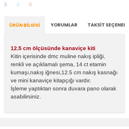
YORUMLAR
TAKSIT SEÇENEKL
ÜRÜN BILGISI
12.5 cm ölçüsünde kanaviçe kiti
Kitin içerisinde dmc muline nakış ipliği,
renkli ve açıklamalı şema, 14 ct etamin
kumaşı,nakış iğnesi,12.5 cm nakış kasnağı
ve mini kanaviçe kitapçığı vardır.
İşleme yaptıktan sonra duvara pano olarak
asabilirsiniz.
Bu ürünün fiyat bilgisi, resim, ürün açıklamalarında ve
diğer konularda yetersiz gördüğünüz noktaları öneri
Bu ürüne ilk yorumu siz yapın!
formunu kullanarak tarafımıza iletebilirsiniz.