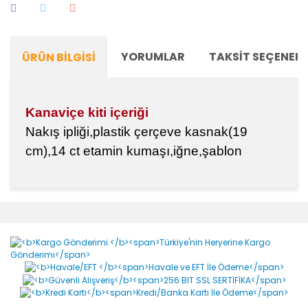
YORUMLAR
TAKSIT SEÇENEKL
ÜRÜN BILGISI
Kanaviçe kiti içeriği
Nakış ipliği,plastik çerçeve kasnak(19
cm),14 ct etamin kumaşı,iğne,şablon
Bu ürünün fiyat bilgisi, resim, ürün açıklamalarında ve
diğer konularda yetersiz gördüğünüz noktaları öneri
Bu ürüne ilk yorumu siz yapın!
formunu kullanarak tarafımıza iletebilirsiniz.
Görüş ve önerileriniz için teşekkür ederiz.
Yorum Yaz
Ürün resmi kalitesiz, bozuk veya görüntülenemiyor.
Ürün açıklamasında eksik bilgiler bulunuyor.
Ürün bilgilerinde hatalar bulunuyor.