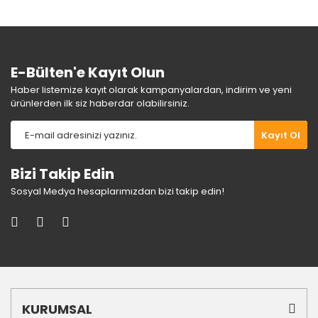
Ürün fiyatı diğer sitelerden daha pahalı.
Bu ürüne benzer farklı alternatifler olmalı.
E-Bülten'e Kayıt Olun
Haber listemize kayıt olarak kampanyalardan, indirim ve yeni
ürünlerden ilk siz haberdar olabilirsiniz.
Gönder
Kayıt Ol
Bizi Takip Edin
Sosyal Medya hesaplarımızdan bizi takip edin!
KURUMSAL