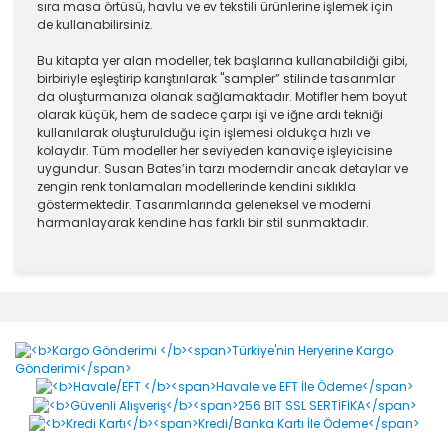
sıra masa örtüsü, havlu ve ev tekstili ürünlerine işlemek için
de kullanabilirsiniz.
Bu kitapta yer alan modeller, tek başlarına kullanabildiği gibi,
birbiriyle eşleştirip karıştırılarak "sampler” stilinde tasarımlar
da oluşturmanıza olanak sağlamaktadır. Motifler hem boyut
olarak küçük, hem de sadece çarpı işi ve iğne ardı tekniği
kullanılarak oluşturulduğu için işlemesi oldukça hızlı ve
kolaydır. Tüm modeller her seviyeden kanaviçe işleyicisine
uygundur. Susan Bates’in tarzı moderndir ancak detaylar ve
zengin renk tonlamaları modellerinde kendini sıklıkla
göstermektedir. Tasarımlarında geleneksel ve moderni
harmanlayarak kendine has farklı bir stil sunmaktadır.
Bu ürünün fiyat bilgisi, resim, ürün açıklamalarında ve
diğer konularda yetersiz gördüğünüz noktaları öneri
Bu ürüne ilk yorumu siz yapın!
formunu kullanarak tarafımıza iletebilirsiniz.
Görüş ve önerileriniz için teşekkür ederiz.
Yorum Yaz
Ürün resmi kalitesiz, bozuk veya görüntülenemiyor.
Ürün açıklamasında eksik bilgiler bulunuyor.
Ürün bilgilerinde hatalar bulunuyor.