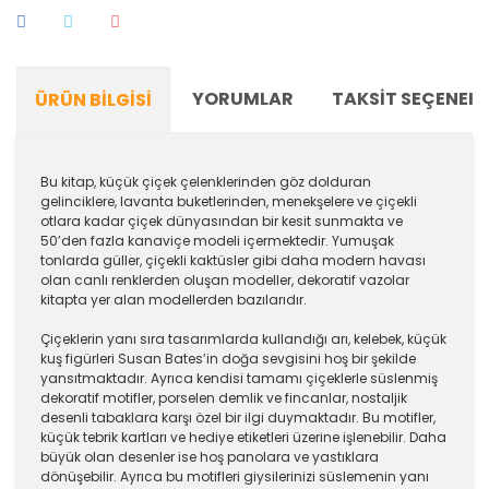
YORUMLAR
TAKSIT SEÇENEKL
ÜRÜN BILGISI
Bu kitap, küçük çiçek çelenklerinden göz dolduran
gelinciklere, lavanta buketlerinden, menekşelere ve çiçekli
otlara kadar çiçek dünyasından bir kesit sunmakta ve
50’den fazla kanaviçe modeli içermektedir. Yumuşak
tonlarda güller, çiçekli kaktüsler gibi daha modern havası
olan canlı renklerden oluşan modeller, dekoratif vazolar
kitapta yer alan modellerden bazılarıdır.
Çiçeklerin yanı sıra tasarımlarda kullandığı arı, kelebek, küçük
kuş figürleri Susan Bates’in doğa sevgisini hoş bir şekilde
yansıtmaktadır. Ayrıca kendisi tamamı çiçeklerle süslenmiş
dekoratif motifler, porselen demlik ve fincanlar, nostaljik
desenli tabaklara karşı özel bir ilgi duymaktadır. Bu motifler,
küçük tebrik kartları ve hediye etiketleri üzerine işlenebilir. Daha
büyük olan desenler ise hoş panolara ve yastıklara
dönüşebilir. Ayrıca bu motifleri giysilerinizi süslemenin yanı