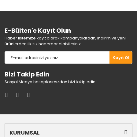
Ürün fiyatı diğer sitelerden daha pahalı.
Bu ürüne benzer farklı alternatifler olmalı.
E-Bülten'e Kayıt Olun
Haber listemize kayıt olarak kampanyalardan, indirim ve yeni
ürünlerden ilk siz haberdar olabilirsiniz.
Gönder
Kayıt Ol
Bizi Takip Edin
Sosyal Medya hesaplarımızdan bizi takip edin!
KURUMSAL