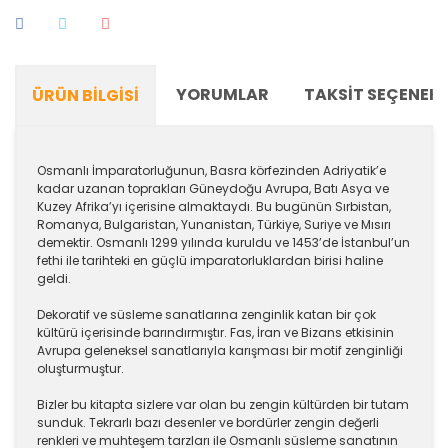
YORUMLAR
TAKSIT SEÇENEKL
ÜRÜN BILGISI
Osmanlı İmparatorluğunun, Basra körfezinden Adriyatik’e
kadar uzanan toprakları Güneydoğu Avrupa, Batı Asya ve
Kuzey Afrika’yı içerisine almaktaydı. Bu bugünün Sırbistan,
Romanya, Bulgaristan, Yunanistan, Türkiye, Suriye ve Mısırı
demektir. Osmanlı 1299 yılında kuruldu ve 1453’de İstanbul’un
fethi ile tarihteki en güçlü imparatorluklardan birisi haline
geldi.
Dekoratif ve süsleme sanatlarına zenginlik katan bir çok
kültürü içerisinde barındırmıştır. Fas, İran ve Bizans etkisinin
Avrupa geleneksel sanatlarıyla karışması bir motif zenginliği
oluşturmuştur.
Bizler bu kitapta sizlere var olan bu zengin kültürden bir tutam
sunduk. Tekrarlı bazı desenler ve bordürler zengin değerli
renkleri ve muhteşem tarzları ile Osmanlı süsleme sanatının