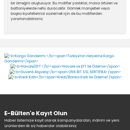
bir örneğini oluşturuyor. Bu motifler yastıklar, masa örtüleri ve
battaniyelerde nefis duracaktır. Gömlek manşetleri veya
başka kıyafetlerinizi süslemek için de bu motiflerden
yararlanabilirsiniz.
Bu ürünün fiyat bilgisi, resim, ürün açıklamalarında ve
diğer konularda yetersiz gördüğünüz noktaları öneri
Bu ürüne ilk yorumu siz yapın!
formunu kullanarak tarafımıza iletebilirsiniz.
Görüş ve önerileriniz için teşekkür ederiz.
Yorum Yaz
Ürün resmi kalitesiz, bozuk veya görüntülenemiyor.
Ürün açıklamasında eksik bilgiler bulunuyor.
Ürün bilgilerinde hatalar bulunuyor.
Ürün fiyatı diğer sitelerden daha pahalı.
Bu ürüne benzer farklı alternatifler olmalı.
E-Bülten'e Kayıt Olun
Haber listemize kayıt olarak kampanyalardan, indirim ve yeni
ürünlerden ilk siz haberdar olabilirsiniz.