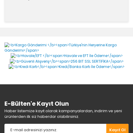
Bu ürünün fiyat bilgisi, resim, ürün açıklamalarında ve
diğer konularda yetersiz gördüğünüz noktaları öneri
Bu ürüne ilk yorumu siz yapın!
formunu kullanarak tarafımıza iletebilirsiniz.
Görüş ve önerileriniz için teşekkür ederiz.
Yorum Yaz
Ürün resmi kalitesiz, bozuk veya görüntülenemiyor.
Ürün açıklamasında eksik bilgiler bulunuyor.
Ürün bilgilerinde hatalar bulunuyor.
Ürün fiyatı diğer sitelerden daha pahalı.
Bu ürüne benzer farklı alternatifler olmalı.
E-Bülten'e Kayıt Olun
Haber listemize kayıt olarak kampanyalardan, indirim ve yeni
ürünlerden ilk siz haberdar olabilirsiniz.
Gönder
Kayıt Ol