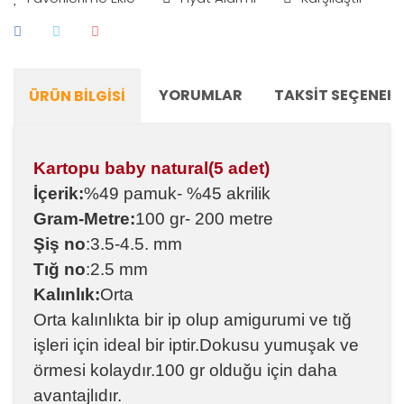
YORUMLAR
TAKSIT SEÇENEKL
ÜRÜN BILGISI
Kartopu baby natural(5 adet)
İçerik:
%49 pamuk- %45 akrilik
Gram-Metre:
100 gr- 200 metre
Şiş no
:3.5-4.5. mm
Tığ no
:2.5 mm
Kalınlık:
Orta
Orta kalınlıkta bir ip olup amigurumi ve tığ
işleri için ideal bir iptir.Dokusu yumuşak ve
örmesi kolaydır.100 gr olduğu için daha
avantajlıdır.