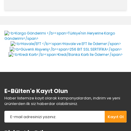
Bu ürünün fiyat bilgisi, resim, ürün açıklamalarında ve
diğer konularda yetersiz gördüğünüz noktaları öneri
Bu ürüne ilk yorumu siz yapın!
formunu kullanarak tarafımıza iletebilirsiniz.
Görüş ve önerileriniz için teşekkür ederiz.
Yorum Yaz
Ürün resmi kalitesiz, bozuk veya görüntülenemiyor.
Ürün açıklamasında eksik bilgiler bulunuyor.
Ürün bilgilerinde hatalar bulunuyor.
Ürün fiyatı diğer sitelerden daha pahalı.
Bu ürüne benzer farklı alternatifler olmalı.
E-Bülten'e Kayıt Olun
Haber listemize kayıt olarak kampanyalardan, indirim ve yeni
ürünlerden ilk siz haberdar olabilirsiniz.
Gönder
Kayıt Ol