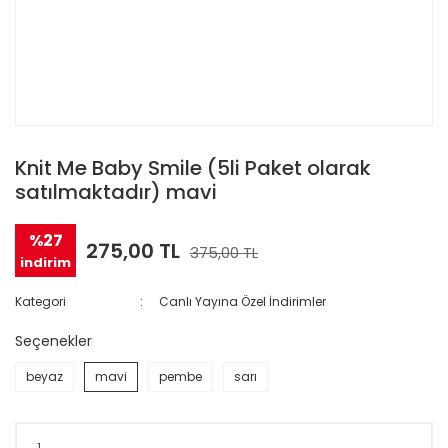
Knit Me Baby Smile (5li Paket olarak
satılmaktadır) mavi
%27
275,00 TL
375,00 TL
indirim
Kategori
Canlı Yayına Özel İndirimler
Seçenekler
beyaz
mavi
pembe
sarı