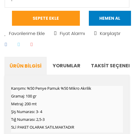
SEPETE EKLE
HEMEN AL
Fiyat Alarmı
Karşılaştır
YORUMLAR
TAKSIT SEÇENEKL
ÜRÜN BILGISI
Karışımı: %50 Penye Pamuk %50 Mikro Akrilik
Gramaj: 100 gr
Metraj: 200 mt
Şiş Numarası: 3- 4
Tığ Numarası: 2,5-3
5Lİ PAKET OLARAK SATILMAKTADIR