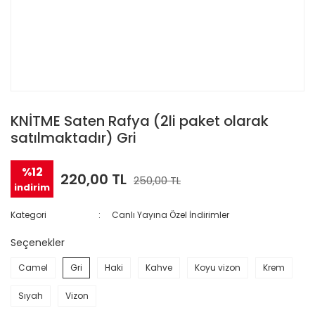
KNİTME Saten Rafya (2li paket olarak
satılmaktadır) Gri
%12
220,00 TL
250,00 TL
indirim
Kategori
Canlı Yayına Özel İndirimler
Seçenekler
Camel
Gri
Haki
Kahve
Koyu vizon
Krem
Sıyah
Vizon