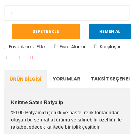
SEPETE EKLE
HEMEN AL
Fiyat Alarmı
Karşılaştır
YORUMLAR
TAKSIT SEÇENEKL
ÜRÜN BILGISI
Knitme Saten Rafya İp
%100 Polyamid içerikli ve pastel renk tonlarından
oluşan bu seri rahat örümü ve silinebilir özelliği ile
rakabet edecek kalitede bir iplik çeşitidir.