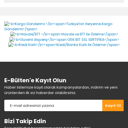
Bu ürünün fiyat bilgisi, resim, ürün açıklamalarında ve
diğer konularda yetersiz gördüğünüz noktaları öneri
Bu ürüne ilk yorumu siz yapın!
formunu kullanarak tarafımıza iletebilirsiniz.
Görüş ve önerileriniz için teşekkür ederiz.
Yorum Yaz
Ürün resmi kalitesiz, bozuk veya görüntülenemiyor.
Ürün açıklamasında eksik bilgiler bulunuyor.
Ürün bilgilerinde hatalar bulunuyor.
Ürün fiyatı diğer sitelerden daha pahalı.
Bu ürüne benzer farklı alternatifler olmalı.
E-Bülten'e Kayıt Olun
Haber listemize kayıt olarak kampanyalardan, indirim ve yeni
ürünlerden ilk siz haberdar olabilirsiniz.
Gönder
Kayıt Ol
Bizi Takip Edin