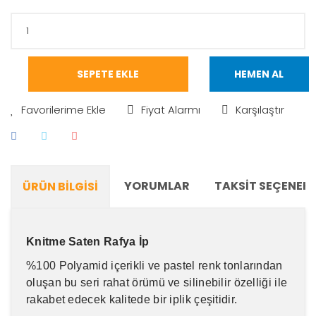
SEPETE EKLE
HEMEN AL
Fiyat Alarmı
Karşılaştır
YORUMLAR
TAKSIT SEÇENEKL
ÜRÜN BILGISI
Knitme Saten Rafya İp
%100 Polyamid içerikli ve pastel renk tonlarından
oluşan bu seri rahat örümü ve silinebilir özelliği ile
rakabet edecek kalitede bir iplik çeşitidir.