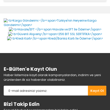
Bu ürünün fiyat bilgisi, resim, ürün açıklamalarında ve
diğer konularda yetersiz gördüğünüz noktaları öneri
Bu ürüne ilk yorumu siz yapın!
formunu kullanarak tarafımıza iletebilirsiniz.
Görüş ve önerileriniz için teşekkür ederiz.
Yorum Yaz
Ürün resmi kalitesiz, bozuk veya görüntülenemiyor.
Ürün açıklamasında eksik bilgiler bulunuyor.
Ürün bilgilerinde hatalar bulunuyor.
Ürün fiyatı diğer sitelerden daha pahalı.
Bu ürüne benzer farklı alternatifler olmalı.
E-Bülten'e Kayıt Olun
Haber listemize kayıt olarak kampanyalardan, indirim ve yeni
ürünlerden ilk siz haberdar olabilirsiniz.
Gönder
Kayıt Ol
Bizi Takip Edin