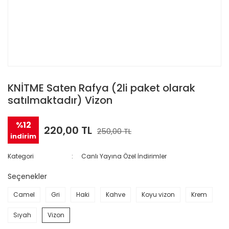
KNİTME Saten Rafya (2li paket olarak
satılmaktadır) Vizon
%12
220,00 TL
250,00 TL
indirim
Kategori
Canlı Yayına Özel İndirimler
Seçenekler
Camel
Gri
Haki
Kahve
Koyu vizon
Krem
Sıyah
Vizon