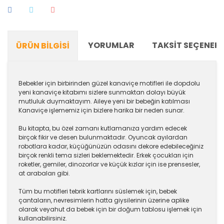
YORUMLAR
TAKSIT SEÇENEKL
ÜRÜN BILGISI
Bebekler için birbirinden güzel kanaviçe motifleri ile dopdolu
yeni kanaviçe kitabımı sizlere sunmaktan dolayı büyük
mutluluk duymaktayım. Aileye yeni bir bebeğin katılması
Kanaviçe işlememiz için bizlere harika bir neden sunar.
Bu kitapta, bu özel zamanı kutlamanıza yardım edecek
birçok fikir ve desen bulunmaktadır. Oyuncak ayılardan
robotlara kadar, küçüğünüzün odasını dekore edebileceğiniz
birçok renkli tema sizleri beklemektedir. Erkek çocukları için
roketler, gemiler, dinozorlar ve küçük kızlar için ise prensesler,
at arabaları gibi.
Tüm bu motifleri tebrik kartlarını süslemek için, bebek
çantaların, nevresimlerin hatta giysilerinin üzerine aplike
olarak veyahut da bebek için bir doğum tablosu işlemek için
kullanabilirsiniz.