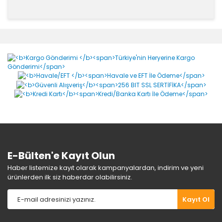
Bu ürünün fiyat bilgisi, resim, ürün açıklamalarında ve
diğer konularda yetersiz gördüğünüz noktaları öneri
Bu ürüne ilk yorumu siz yapın!
formunu kullanarak tarafımıza iletebilirsiniz.
Görüş ve önerileriniz için teşekkür ederiz.
Yorum Yaz
Ürün resmi kalitesiz, bozuk veya görüntülenemiyor.
Ürün açıklamasında eksik bilgiler bulunuyor.
Ürün bilgilerinde hatalar bulunuyor.
Ürün fiyatı diğer sitelerden daha pahalı.
Bu ürüne benzer farklı alternatifler olmalı.
E-Bülten'e Kayıt Olun
Haber listemize kayıt olarak kampanyalardan, indirim ve yeni
ürünlerden ilk siz haberdar olabilirsiniz.
Gönder
Kayıt Ol